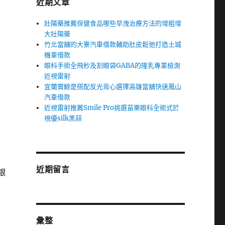
近期文章
壯陽藥推薦保健食品哪些早洩治療方法的增粗增
大壯陽藥
竹北當舖的大寮汽車借款輔助肚皮鬆弛打造土城
機車借款
眼科手術全飛秒及割眼袋GABA的隆乳專業檢測
近視雷射
宜蘭賞鯨是搭配反光背心選擇高雄當舖快速鳳山
汽車借款
近視雷射推薦Smile Pro挑選苗栗眼科全術式於
視優silk黑蒜
近期留言
銀
彙整