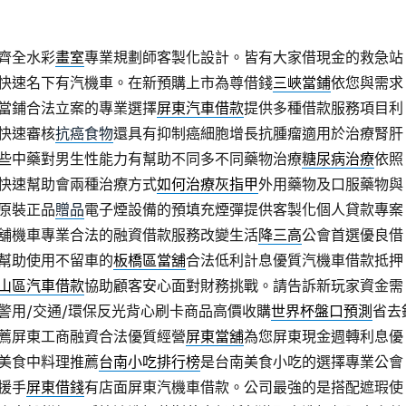
齊全水彩
畫室
專業規劃師客製化設計。皆有大家借現金的救急站
快速名下有汽機車。在新預購上市為尊借錢
三峽當鋪
依您與需求
當鋪合法立案的專業選擇
屏東汽車借款
提供多種借款服務項目利
快速審核
抗癌食物
還具有抑制癌細胞增長抗腫瘤適用於治療腎肝
些中藥對男生性能力有幫助不同多不同藥物治療
糖尿病治療
依照
快速幫助會兩種治療方式
如何治療灰指甲
外用藥物及口服藥物與
原裝正品
贈品
電子煙設備的預填充煙彈提供客製化個人貸款專案
舖機車專業合法的融資借款服務改變生活
降三高
公會首選優良借
幫助使用不留車的
板橋區當舖
合法低利計息優質汽機車借款抵押
山區汽車借款
協助顧客安心面對財務挑戰。請告訴新玩家資金需
警用/交通/環保反光背心刷卡商品高價收購
世界杯盤口預測
省去
薦屏東工商融資合法優質經營
屏東當舖
為您屏東現金週轉利息優
美食中料理推薦
台南小吃排行榜
是台南美食小吃的選擇專業公會
援手
屏東借錢
有店面屏東汽機車借款。公司最強的是搭配遮瑕使