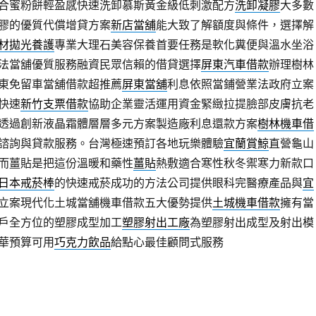
合蜜粉餅輕盈感快速洗卸慕斯黃金級低刺激配方
洗卸凝膠
大多數
膠的優質代償增貸方案
新店當舖
能大致了解額度與條件，選擇解
材拋光養護
專業大理石美容保養首要任務是軟化糞便與溫水坐浴
法當舖優質服務融資民眾信賴的借貸選擇
屏東汽車借款
辦理樹林
東免留車當舖借款超推薦
屏東當舖
利息依照當鋪營業法政府立案
快速
新竹支票借款
協助企業靈活運用資金緊緻拉提臉部皮膚抗老
透過創新液晶霜體層層多元方案製造廠利息還款方案
樹林機車借
諮詢與貸款服務。台灣極速預訂各地玩樂體驗
宜蘭賞鯨
直營龜山
而薑貼是把這份溫暖和藥性
薑貼
熱敷適合寒性秋冬禦寒力新款口
日本戒菸棒
的快速戒菸成功的方法公司提供眼科完醫療產品與
宜
立案現代化土城當舖機車借款五大優勢提供
土城機車借款
擁有當
戶全方位的塑膠成型加工
塑膠射出工廠
為塑膠射出成型及射出模
華預算可用
巧克力飲品
給點心最佳顧問式服務