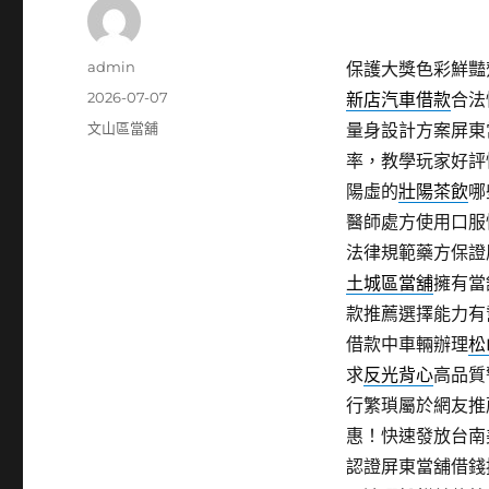
作
admin
保護大獎色彩鮮豔
者
發
2026-07-07
新店汽車借款
合法
佈
分
文山區當舖
量身設計方案屏東
日
類
率，教學玩家好評
期:
陽虛的
壯陽茶飲
哪
醫師處方使用口服
法律規範藥方保證
土城區當舖
擁有當
款推薦選擇能力有
借款中車輛辦理
松
求
反光背心
高品質
行繁瑣屬於網友推
惠！快速發放台南
認證屏東當舖借錢