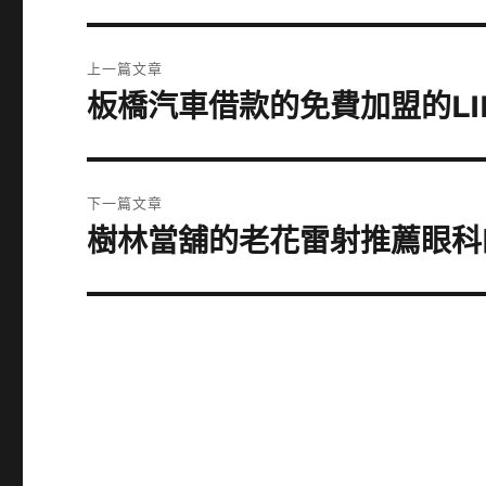
文
上一篇文章
章
板橋汽車借款的免費加盟的LI
上
一
導
篇
覽
文
下一篇文章
章:
樹林當舖的老花雷射推薦眼科
下
一
篇
文
章: