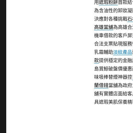
用
遮瑕粉餅
首款結
為含油性的卸妝凝
決應對各種挑戰
石
高雄當舖
為高雄合
機車借款的客戶屏
合法支票貼現服務
乳霜輔助
淡紋產品
款
提供穩定的金融
島賞鯨破盤價優惠
味吸棒替煙神器控
蘭借錢
當舖為政府
舖有實體店面給客
具遮瑕美肌保養精