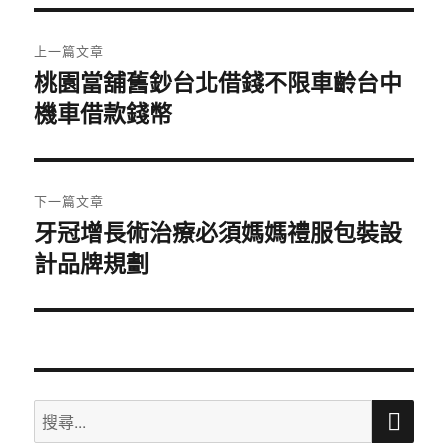
期:
文
上一篇文章
章
桃園當舖舊鈔台北借錢不限車齡台中
上
機車借款錢幣
一
導
篇
覽
文
章:
下一篇文章
牙冠增長術治療必須媽媽禮服包裝設
下
計品牌規劃
一
篇
文
章:
搜
搜
尋
尋