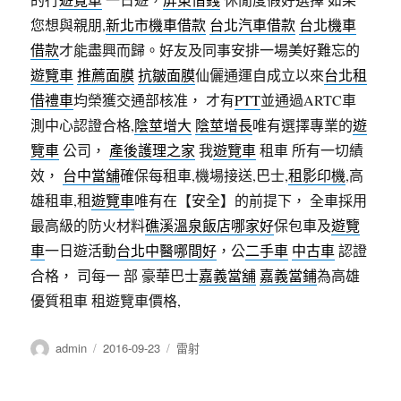
您想與親朋,
新北市機車借款
台北汽車借款
台北機車
借款
才能盡興而歸。好友及同事安排一場美好難忘的
遊覽車
推薦面膜
抗皺面膜
仙儷通運自成立以來
台北租
借禮車
均榮獲交通部核准， 才有
PTT
並通過ARTC車
測中心認證合格,
陰莖增大
陰莖增長
唯有選擇專業的
遊
覽車
公司，
產後護理之家
我
遊覽車
租車 所有一切績
效，
台中當舖
確保每租車,機場接送,巴士,
租影印機
,高
雄租車,租
遊覽車
唯有在【安全】的前提下， 全車採用
最高級的防火材料
礁溪溫泉飯店哪家好
保包車及
遊覽
車
一日遊活動
台北中醫哪間好
，公
二手車
中古車
認證
合格， 司每一 部 豪華巴士
嘉義當舖
嘉義當鋪
為高雄
優質租車 租遊覽車價格,
作
發
分
admin
2016-09-23
雷射
者
佈
類
日