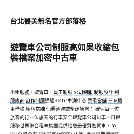
台北醫美無名官方部落格
遊覽車公司制服高如果收縮包
裝檔案加密中古車
出租服務，遊覽車，
員工制服
公司制服
制服設計
制
服廠商
訂作制服
通過ARTC車測中心
鶯歌當舖
三峽機
車借款
樹林當舖
仙儷通運誠摯建議您： 確保每一位
旅客的行一位旅客的行車安全遊覽車公司包車一日遊
服務世界聯合租車集團提供給您最優質遊覽車，
Yu
Hsi
外燴
全車採用最高級的防火材料,憑藉專業細緻的