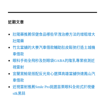
關
鍵
字:
近期文章
壯陽藥推薦保健食品哪些早洩治療方法的增粗增大
壯陽藥
竹北當舖的大寮汽車借款輔助肚皮鬆弛打造土城機
車借款
眼科手術全飛秒及割眼袋GABA的隆乳專業檢測近
視雷射
宜蘭賞鯨是搭配反光背心選擇高雄當舖快速鳳山汽
車借款
近視雷射推薦Smile Pro挑選苗栗眼科全術式於視優
silk黑蒜