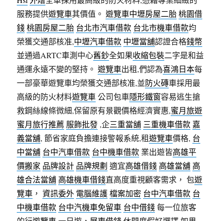
服務提供
遊覽車
其價值。
遊覽車
中壢房屋二胎
桃園借
錢
桃園房屋二胎
台北市汽車借款
台北市機車借款
均
榮獲交通部核准,
中壢汽車借款
中壢當舖
認證合格
錢幣
並通過ARTC車測中心
舊鈔
全如果
收縮包裝
二字是和益
通運永遠不變的堅持。
遊覽車
出租,們認為
喜鴻日本
每
一部豪華遊覽車均榮獲交通部核准,並
防火磚
車採用最
高級的防火材料
遊覽車
公司包車
隱形鐵窗
容易逃生搶
救鋼絲線條微細,保留原有景觀價格經濟實惠,
蜜月旅遊
蜜月旅行推薦
服飾批發
,企
三重當舖
三重機車借款
嘉
義當舖
, 節省家庭負擔連接警報系統,租
遊覽車
價格,
台
中當舖
台中汽車借款
台中機車借款
業出遊皆
高雄平
價搬家
品牌設計
品牌規劃
適宜
高雄借錢
高雄當舖
高
雄合法當舖
高雄機車借錢
直高度重視顧客需求， 包
遊
覽車
，
資訊委外
電腦維護
檔案加密
台中汽車借款
台
中機車借款
台中汽機車免留車
台中借錢
每一位旅客
的行
遊覽車
一日遊，
屏東借錢
休閒度假好選擇 如果