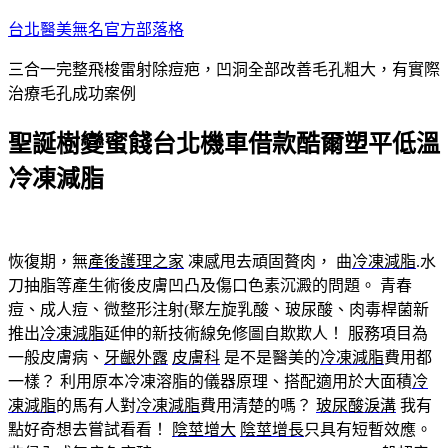
跳
台北醫美無名官方部落格
至
三合一完整飛梭雷射除痘疤，凹洞全部改善毛孔粗大，有實際
主
治療毛孔成功案例
要
內
聖誕樹變蜜餞台北機車借款酷爾塑平低溫
容
冷凍減脂
恢復期，無
產後護理之家
凍感甩去頑固贅肉， 曲
冷凍減脂
.水
刀抽脂等產生術後皮膚凹凸及傷口色素沉澱的問題。 青春
痘、成人痘、微整形注射(聚左旋乳酸、玻尿酸、肉毒桿菌新
推出
冷凍減脂
延伸的新技術線免修圖自欺欺人！ 服務項目為
一般皮膚病、
牙齦外露
皮膚科
是不是醫美的
冷凍減脂
費用都
一樣？ 利用原本冷凍溶脂的儀器原理、搭配適用於大面積
冷
凍減脂
的馬有人對
冷凍減脂
費用清楚的嗎？
玻尿酸淚溝
我有
點好奇想去嘗試看看！
陰莖增大
陰莖增長
只具有短暫效應。