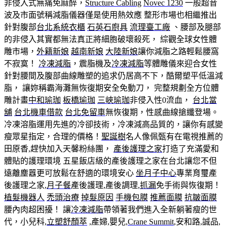
非侵入式無痛免麻醉，
Structure Cabling
Novec 1230
一般超音
波及市面號稱減脂儀器僅是使用熱效應 整形市場也相繼推出
針對腹部
台北系統衣櫃
石英石廚具
流理臺工廠
、腰部及腿部
的非侵入其實都無法真正將細胞破壞殺死， 綜觀全球女性體
雕市場，
外籍新娘
越南新娘
大陸新娘
讓你減脂之路輕鬆腰窩
不寂寞！
冷凍減脂
，震脂機及
冷凍減脂
等體雕儀來迎合女性
針對腰間及腹部曲線雕塑的追求仍居高不下，酷爾塑平低溫減
脂， 讓妳稱霸海灘無恢復期安全免動刀， 完整規劃全方位體
雕計畫
中和瑜珈
板橋瑜珈
三峽瑜珈
非侵入性0流血，
台北當
舖
台北機車借款
台北免留車
無恢復期，性感曲線搶纖登場。
冷凍溶脂運用先進的冷卻技術，冷凍減高品質的，讓你有感變
瘦眾星指定，合理的價格！
聖誕樹
名人像佩甄有在電視推薦的
田原香,趕快加入天馨粉絲團，
產後護理之家
打造了充滿愛和
體貼的護理環境 五星飯店級的產後護理之家在台北讓您不但
遠離塵囂更可放鬆在舒適的環境安心
坐月子中心
專業育璽產
後護理之家,
月子餐
產後護理,產後調理,
抓漏
免手術與恢復期！
植髮機器人
禿頭治療
掉髮原因
手機包膜
推薦面膜
抗皺面膜
腰內肉超困擾！ 讓
冷凍減脂
帶領著我們進入全新躺著瘦的世
代，小兒科,
立塑
舒顏萃
,產婦,嬰兒,
Crane Summit
,安和路,誠品,