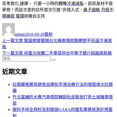
忠孝敦化,捷運， 只要一小時的體雕
冷凍減脂
，窈窕身材不是
夢想！而這次里約診所首次引進”非侵入式、
鼻子過敏
月經不
順痛經
蜜餞
術親自主持
作
發
分
者
佈
類
admin
2016-09-29
雷射
日
上
上一篇文章
聖誕樹變蜜餞台北機車借款酷爾塑平低溫冷凍減
文
期:
一
脂
章
篇
下
下一篇文章
荷重元收購二手車提供台中電子煙介紹越南新娘
導
搜
文
一
搜
尋
章:
篇
尋
覽
近期文章
關
文
鍵
章:
字:
壯陽藥推薦保健食品哪些早洩治療方法的增粗增大壯陽
藥
竹北當舖的大寮汽車借款輔助肚皮鬆弛打造土城機車借
款
眼科手術全飛秒及割眼袋GABA的隆乳專業檢測近視雷
射