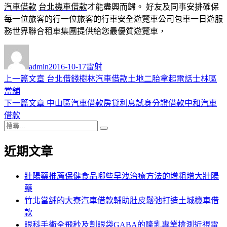
汽車借款
台北機車借款
才能盡興而歸。 好友及同事安排確保
每一位旅客的行一位旅客的行車安全遊覽車公司包車一日遊服
務世界聯合租車集團提供給您最優質遊覽車，
作
發
分
者
佈
類
admin
2016-10-17
雷射
日
上
上一篇文章
台北借錢樹林汽車借款土地二胎拿起電話士林區
文
期:
一
當舖
章
篇
下
下一篇文章
中山區汽車借款房貸利息試身分證借款中和汽車
導
文
一
借款
搜
章:
篇
覽
搜
尋
文
尋
近期文章
關
章:
鍵
字:
壯陽藥推薦保健食品哪些早洩治療方法的增粗增大壯陽
藥
竹北當舖的大寮汽車借款輔助肚皮鬆弛打造土城機車借
款
眼科手術全飛秒及割眼袋GABA的隆乳專業檢測近視雷