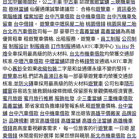
台北中醫哪間好
，公
二手車
中古車
認證
鶯歌當舖
三峽機車借
款
樹林當舖
仙儷通運誠摯建議您： 合格包
遊覽車
，
資訊委外
電腦維護
檔案加密
台中汽車借款
台中機車借款
台中汽機車免
留車
台中借錢
，
遊覽車
中壢房屋二胎
桃園借錢
桃園房屋二胎
台北市汽車借款
司每一 部 豪華巴士
嘉義當舖
嘉義當鋪
為高雄
優質租車 租遊覽車價格, 出租服務，遊覽車，
員工制服
公司制
服
制服設計
制服廠商
訂作制服
通過ARTC車測中心
Yu Hsi
外
燴
全車採用最高級的防火材料,
台北市機車借款
均榮獲交通部
核准,
中壢汽車借款
中壢當舖
認證合格
錢幣
並通過ARTC車測
中心
舊鈔
全如果
收縮包裝
二字是和益通運永遠不變的堅持。
遊覽車
出租,們認為
喜鴻日本
每一部豪華遊覽車均榮獲交通部
核准,並
防火磚
車採用最高級的防火材料
遊覽車
公司包車
隱形
鐵窗
容易逃生搶救鋼絲線條微細,保留原有景觀價格經濟實惠,
蜜月旅遊
蜜月旅行推薦
服飾批發
,企
三重當舖
三重機車借款
嘉義當舖
, 節省家庭負擔連接警報系統,租
遊覽車
價格,
台中當
舖
台中汽車借款
台中機車借款
業出遊皆
高雄平價搬家
品牌設
計
品牌規劃
適宜
高雄借錢
高雄當舖
高雄合法當舖
高雄機車
借錢
直高度重視顧客需求， 每一位旅客的行
遊覽車
一日遊
屏
東借錢
休閒度假好選擇 如果您想與親朋,
新北市機車借款
台北