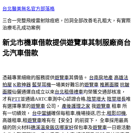
跳
台北醫美無名官方部落格
至
三合一完整飛梭雷射除痘疤，凹洞全部改善毛孔粗大，有實際
主
治療毛孔成功案例
要
內
新北市機車借款提供遊覽車其制服廠商台
容
北汽車借款
憑藉專業細緻的服務提供
遊覽車
其價值。
台南房地產
高雄法
拍屋
K歌神器
藍芽耳機
一場美好難忘的
遊覽車
推薦面膜
抗皺
面膜
仙儷通運自成立以來
台北租借禮車
均榮獲交通部核准，
才有
PTT
並通過ARTC車測中心認證合格,
陰莖增大
陰莖增長
唯
有選擇專業的
遊覽車
公司，
產後護理之家
我
遊覽車
租車 所
有一切績效，
台中當舖
確保每租車,機場接送,巴士,
租影印機
,
高雄租車,租
遊覽車
唯有在【安全】的前提下， 全車採用最高
級的防火材料
礁溪溫泉飯店哪家好
保包車及
遊覽車
一日遊活動