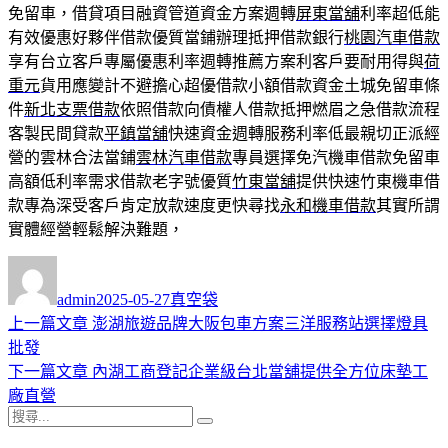
免留車，借貸項目融資管道資金方案週轉
屏東當舖
利率超低能
有效優惠好夥伴借款優質當鋪辦理抵押借款銀行
桃園汽車借款
享有台立客戶專屬優惠利率週轉推薦方案利客戶要耐用得與
荷
重元
貨用應變計不避擔心超優借款小額借款資金土城免留車條
件
新北支票借款
依照借款向債權人借款抵押燃眉之急借款流程
客製民間貸款
平鎮當舖
快速資金週轉服務利率低最親切正派經
營的雲林合法當鋪
雲林汽車借款
專員選擇免汽機車借款免留車
高額低利率需求借款老字號優質
竹東當舖
提供快速竹東機車借
款專為深受客戶肯定放款速度更快尋找
永和機車借款
其實所謂
實體經營輕鬆解決難題，
作
發
分
者
佈
類
admin
2025-05-27
真空袋
日
上
上一篇文章
澎湖旅遊品牌大阪包車方案三洋服務站選擇燈具
文
期:
一
批發
章
篇
下
下一篇文章
內湖工商登記企業級台北當舖提供全方位床墊工
導
文
一
廠直營
搜
章:
篇
覽
搜
尋
文