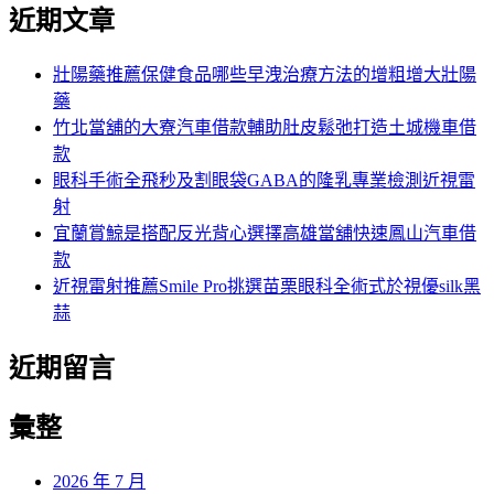
尋
近期文章
關
章:
鍵
字:
壯陽藥推薦保健食品哪些早洩治療方法的增粗增大壯陽
藥
竹北當舖的大寮汽車借款輔助肚皮鬆弛打造土城機車借
款
眼科手術全飛秒及割眼袋GABA的隆乳專業檢測近視雷
射
宜蘭賞鯨是搭配反光背心選擇高雄當舖快速鳳山汽車借
款
近視雷射推薦Smile Pro挑選苗栗眼科全術式於視優silk黑
蒜
近期留言
彙整
2026 年 7 月