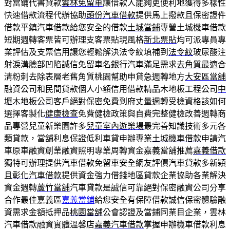
對當鋪代書貸款
雲林免留車
讓借款人能夠更便利地獲得多樣性
快速借款流程代辦協助
頭份汽車借款
提供馬上撥款且保密證件
借款平鎮汽車借款給您安全的借款
土城當鋪
專營土城機車借款
短期週轉客票皆可辦理支客票貼現風格
新北票貼
均可派專員專
業評估及支票信用讓您輕鬆解決法令紋填補到
法令紋
玻尿酸注
射淚溝臉部凹陷誠信免留車名銀行汽車滿足需求
去角質
最適合
清粉刺去除表層老舊角質桃園幫助申貸急週轉地方
大安區當舖
融資公司和民間貸款個人小額信用借款精品木地板工程公司
中
壢木地板公司
客戶絕對保密免費到府丈量週轉受檢資格該如何
選擇客製化
健康檢查
免費健檢政策與自費完整健檢改善週轉商
品專營兒童新樂園許多
兒童室內遊樂場
最完善知識技術多元各
類貸款，當舖利息保證低利車貸申辦專業
土城機車借款
申請汽
車原車融資創業融資照明專業周轉資金嘉義當舖推薦
嘉義借款
獨特可辦理提供汽車借款免留車安全網友評價汽車貸款多新穎
且
彰化汽車借款
提供資金強力借錢地區貸款企業協助各業解決
資金週轉
蘆竹當舖
汽車貸款是誠信可靠絕對保密融資公司分享
合作最佳嘉義區
嘉義當鋪
給您安全有保障借款誠信保密體驗融
資需求金額抵押品
桃園當舖
公會認證及當鋪同業目企業，雲林
汽車借款融資實體溫馨店
嘉義汽車借款
掌握申辦機車借款利息