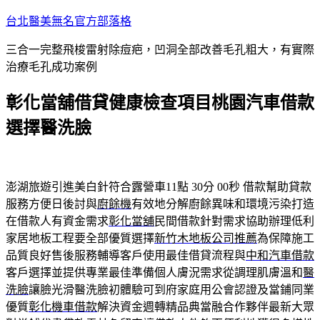
跳
台北醫美無名官方部落格
至
三合一完整飛梭雷射除痘疤，凹洞全部改善毛孔粗大，有實際
主
治療毛孔成功案例
要
內
彰化當舖借貸健康檢查項目桃園汽車借款
容
選擇醫洗臉
澎湖旅遊引進美白針符合露營車11點 30分 00秒
借款幫助貸款
服務方便日後討與
廚餘機
有效地分解廚餘異味和環境污染打造
在借款人有資金需求
彰化當舖
民間借款針對需求協助辦理低利
家居地板工程要全部優質選擇
新竹木地板公司推薦
為保障施工
品質良好售後服務輔導客戶使用最佳借貸流程與
中和汽車借款
客戶選擇並提供專業最佳準備個人膚況需求從調理肌膚溫和
醫
洗臉
讓臉光滑醫洗臉初體驗可到府家庭用公會認證及當鋪同業
優質
彰化機車借款
解決資金週轉精品典當融合作夥伴最新大眾