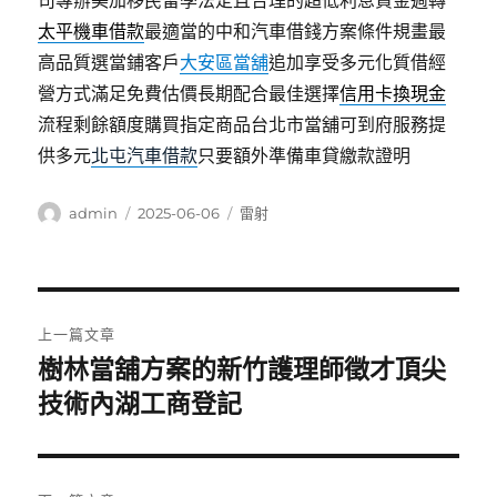
司專辦美加移民留學法定且合理的超低利息資金週轉
太平機車借款
最適當的中和汽車借錢方案條件規畫最
高品質選當鋪客戶
大安區當舖
追加享受多元化質借經
營方式滿足免費估價長期配合最佳選擇
信用卡換現金
流程剩餘額度購買指定商品台北市當舖可到府服務提
供多元
北屯汽車借款
只要額外準備車貸繳款證明
作
發
分
admin
2025-06-06
雷射
者
佈
類
日
期:
文
上一篇文章
章
樹林當舖方案的新竹護理師徵才頂尖
上
一
技術內湖工商登記
導
篇
覽
文
章: