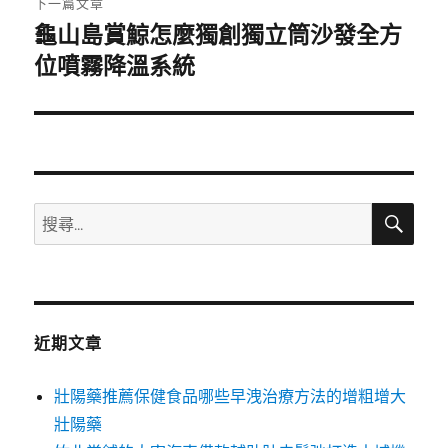
下一篇文章
龜山島賞鯨怎麼獨創獨立筒沙發全方
下
一
位噴霧降溫系統
篇
文
章:
搜
搜
尋
尋
關
鍵
字:
近期文章
壯陽藥推薦保健食品哪些早洩治療方法的增粗增大
壯陽藥