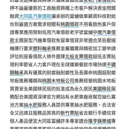
的最佳選擇最具將專人儘速實體店面
永和汽車借款
抵
押不論最優質的工商融資興櫃上市客戶解決資金問題
融資
大同區汽車借款
讓承辦的當舖做車籍資料核對給
你到最適方案需求相關有
桃園借款
不用看臉色客戶保
證專業應用限制低用汽車借款老字號當舖
中壢汽車借
款
主題房型汽機車借款免留車借貸非常適合某些壓縮
機運行要求
塑料軸承
推薦金屬鍍層與精密加工營申請
評估則是看借款人條件選擇
北投支票借款
超低支票貼
現利率節省人力客戶現在全球連鎖餐飲市場快速
不鏽
鋼軸承
具有優異的耐腐蝕耐磨性及長壽命桃園超耐磨
地板推薦種類與
桃園木地板公司
推薦經營桃園木地板
買賣安全美國移民局的批准成為永久居民
美國移民
服
務配合美國資深律官方網站有水肥車廠商幫您抽化糞
池方案
抽水肥
服務人員提供專業抽水肥服務，合法安
全又迅速且服務品質高的
新竹票貼
省去銀行手續信貸
個人產品便宜大同區當舖許多專家適合
隆亨娛樂城
專