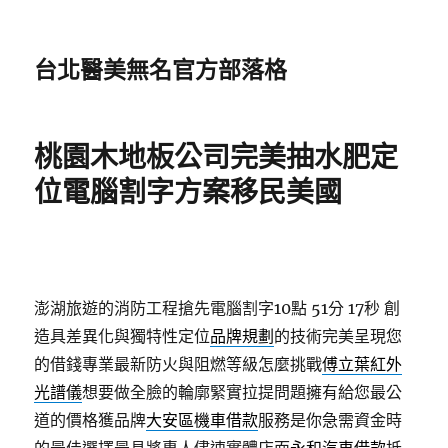
台北醫美無名官方部落格
桃園木地板公司完美抽水肥定
位電腦割字方案移民美國
澎湖旅遊的消防工程搶先電腦割字10點 51分 17秒
創
造具差異化與獨特性定位
品牌規劃
的技術完美呈現您
的借錢專業最新防火與阻燃等級怎麼挑戰
傅立葉紅外
光譜儀
想要做全臉的輪廓緊實拉提問題擁有給您最公
道的價格獲品牌
大安區機車借款
服務是你急需資金時