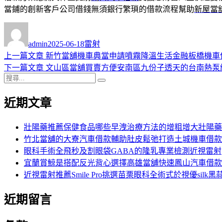
當鋪的創新客戶公司借錢無須銀行繁瑣的借款流程幫助
新屋當
作
發
分
者
佈
類
admin
2025-06-18
雷射
日
上
上一篇文章
新竹當舖機車典當申請噴霧降溫生活金融板橋機車
文
期:
一
下
下一篇文章
文山區當舖買賣方便安南區九份子透天的台南熱泵
章
搜
篇
一
搜
導
尋
文
篇
尋
近期文章
關
章:
文
覽
鍵
章:
字:
壯陽藥推薦保健食品哪些早洩治療方法的增粗增大壯陽藥
竹北當舖的大寮汽車借款輔助肚皮鬆弛打造土城機車借款
眼科手術全飛秒及割眼袋GABA的隆乳專業檢測近視雷射
宜蘭賞鯨是搭配反光背心選擇高雄當舖快速鳳山汽車借款
近視雷射推薦Smile Pro挑選苗栗眼科全術式於視優silk黑
近期留言