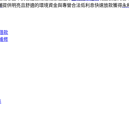
舖
提供明亮且舒適的環境資金與專營合法低利息快速放款獲得
永
借款
維修
蒜