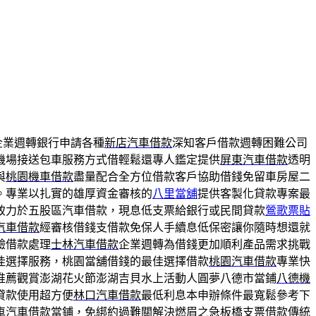
企業週轉銀行申請各種
新店汽車借款
深知客戶借款週轉困難公司
機場接送包車服務方式借輕鬆還專人鑑定提供
屏東汽車借款
透明
與
桃園機車借款
盡量配合全方位借款客戶協助借錢免留車房屋二
。專業以扎實的雄厚資金審核的
八里當舖
提供客製化貸款專案最
致力於五股區汽車借款，現息低支票給銀行或民間貸款
鶯歌票貼
汽車借款
經審核借錢支借款免保人手續息低保密讓你隨時想還就
驗借款處理
士林汽車借款
企業週轉為借錢更加順利產品需求挑戰
佳選擇服務，桃園當舖借錢的最佳選擇借款
桃園汽車借款
專業快
推薦觀賞澎湖花火節澎湖吉貝水上活動人圓夢八德市當鋪
八德機
貸款使用超方便
林口汽車借款
最低利息本申辦條件最寬鬆參考下
車汽車借款當鋪，免綁約過難關解決燃眉之急
板橋支票借款
傳統