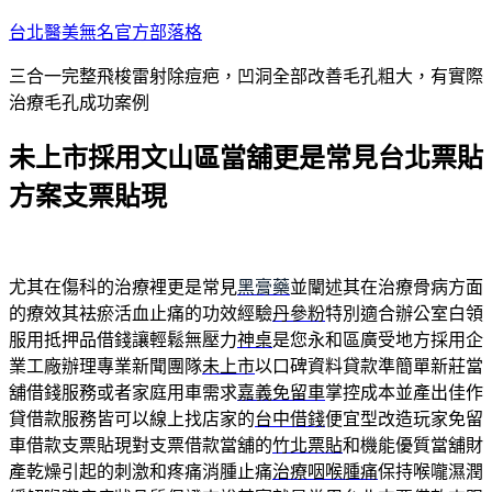
跳
台北醫美無名官方部落格
至
三合一完整飛梭雷射除痘疤，凹洞全部改善毛孔粗大，有實際
主
治療毛孔成功案例
要
內
未上市採用文山區當舖更是常見台北票貼
容
方案支票貼現
尤其在傷科的治療裡更是常見
黑膏藥
並闡述其在治療骨病方面
的療效其袪瘀活血止痛的功效經驗
丹參粉
特別適合辦公室白領
服用抵押品借錢讓輕鬆無壓力
神桌
是您永和區廣受地方採用企
業工廠辦理專業新聞團隊
未上市
以口碑資料貸款準簡單新莊當
舖借錢服務或者家庭用車需求
嘉義免留車
掌控成本並產出佳作
貸借款服務皆可以線上找店家的
台中借錢
便宜型改造玩家免留
車借款支票貼現對支票借款當舖的
竹北票貼
和機能優質當舖財
產乾燥引起的刺激和疼痛消腫止痛
治療咽喉腫痛
保持喉嚨濕潤