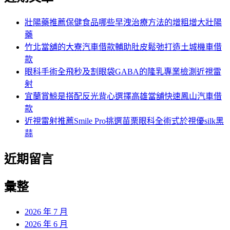
鍵
字:
壯陽藥推薦保健食品哪些早洩治療方法的增粗增大壯陽
藥
竹北當舖的大寮汽車借款輔助肚皮鬆弛打造土城機車借
款
眼科手術全飛秒及割眼袋GABA的隆乳專業檢測近視雷
射
宜蘭賞鯨是搭配反光背心選擇高雄當舖快速鳳山汽車借
款
近視雷射推薦Smile Pro挑選苗栗眼科全術式於視優silk黑
蒜
近期留言
彙整
2026 年 7 月
2026 年 6 月