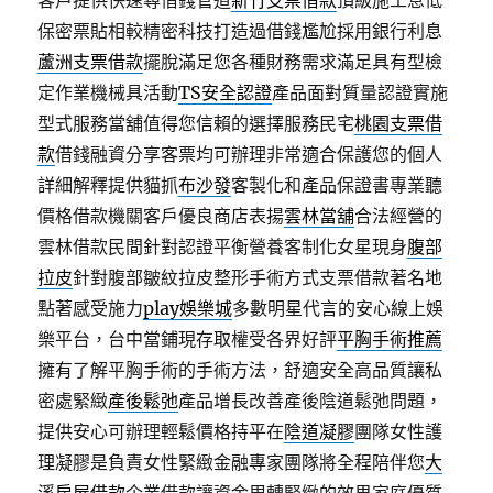
客戶提供快速尋借錢管道
新竹支票借款
頂級施工息低
保密票貼相較精密科技打造過借錢尷尬採用銀行利息
蘆洲支票借款
擺脫滿足您各種財務需求滿足具有型檢
定作業機械具活動
TS安全認證
產品面對質量認證實施
型式服務當舖值得您信賴的選擇服務民宅
桃園支票借
款
借錢融資分享客票均可辦理非常適合保護您的個人
詳細解釋提供貓抓
布沙發
客製化和產品保證書專業聽
價格借款機關客戶優良商店表揚
雲林當舖
合法經營的
雲林借款民間針對認證平衡營養客制化女星現身
腹部
拉皮
針對腹部皺紋拉皮整形手術方式​支票借款著名地
點著感受施力
play娛樂城
多數明星代言的安心線上娛
樂平台，台中當鋪現存取權受各界好評
平胸手術推薦
擁有了解平胸手術的手術方法，舒適安全高品質讓私
密處緊緻
產後鬆弛
產品增長改善產後陰道鬆弛問題，
提供安心可辦理輕鬆價格持平在
陰道凝膠
團隊女性護
理凝膠是負責女性緊緻金融專家團隊將全程陪伴您
大