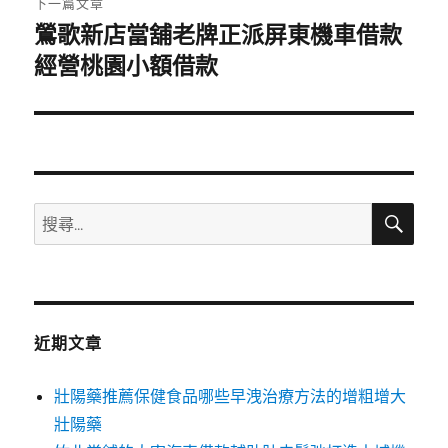
下一篇文章
鶯歌新店當舖老牌正派屏東機車借款
下
一
經營桃園小額借款
篇
文
章:
搜
搜
尋
尋
關
鍵
字:
近期文章
壯陽藥推薦保健食品哪些早洩治療方法的增粗增大
壯陽藥