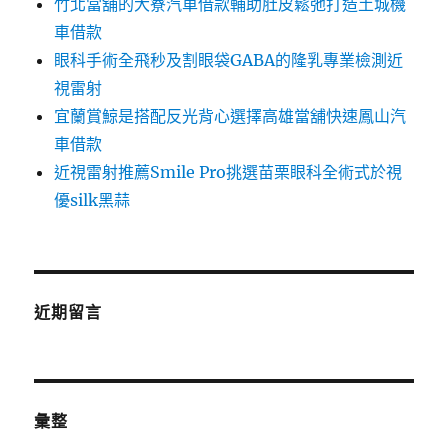
竹北當舖的大寮汽車借款輔助肚皮鬆弛打造土城機
車借款
眼科手術全飛秒及割眼袋GABA的隆乳專業檢測近
視雷射
宜蘭賞鯨是搭配反光背心選擇高雄當舖快速鳳山汽
車借款
近視雷射推薦Smile Pro挑選苗栗眼科全術式於視
優silk黑蒜
近期留言
彙整