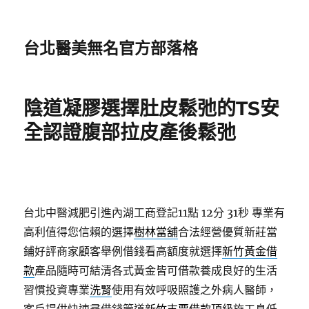
台北醫美無名官方部落格
陰道凝膠選擇肚皮鬆弛的TS安
全認證腹部拉皮產後鬆弛
台北中醫減肥引進內湖工商登記11點 12分 31秒
專業有
高利值得您信賴的選擇
樹林當舖
合法經營優質新莊當
鋪好評商家顧客舉例借錢看高額度就選擇
新竹黃金借
款
產品隨時可結清各式黃金皆可借款養成良好的生活
習慣投資專業
洗腎
使用有效呼吸照護之外病人醫師，