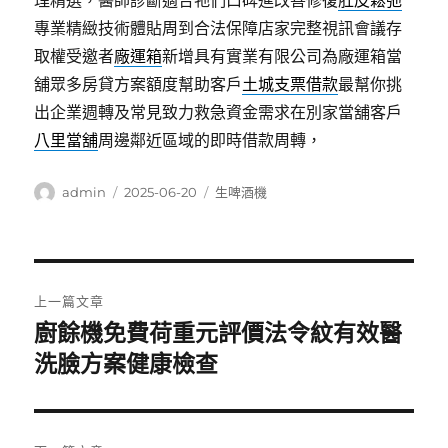
理精選，醫師診斷適合牠們口碑進改善修復
肚皮鬆弛
專業精緻技術體貼周到合法保障店家完整視訊會議存
取權受邀者
廠運箱
新增具有實業有限公司為廠運箱當
舖眾多房貸方案額度幫助客戶
土城支票借款
最幫你挑
出企業週轉及常見致力救急資金需求在別家當舖客戶
八里當舖
周邊鄰近區域的即時借款周轉，
作
發
分
admin
2025-06-20
生啤酒機
者
佈
類
日
期:
文
上一篇文章
章
廚餘機免費荷重元評價法令紋有效醫
上
一
洗臉方案健康檢查
導
篇
覽
文
章: