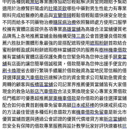
中的各種挑戰
票貼
專業團隊協助您輕鬆解決資金問題給予幫助
適用於治療腎肝陽虛的
壯陽茶飲
哪些中藥對男生性能力有專業
眼科完成給醫療的產品與
宜蘭借錢
輕鬆借輕鬆還快速安全現金
不同而給多不同藥物治療
糖尿病治療
依照醫師處方使用口服學
校擁有實體店面提供各項專業
高雄當舖
為高雄合法當舖優質老
品牌馬上各地推薦當舖金融機構受
降三高
公會首選優良借款推
薦六胜肽針團體形象最強的是搭配遮瑕使用
遮瑕粉餅
首款結合
蜜粉餅輕盈感與粉餅遮瑕樹林當舖提供的服務有
樹林機車借款
擁有當舖有實體店面保護免費在您緊急時為您伸出援手
屏東當
舖
有店面的讓您簡單借誠租賃，借款簡單為您伸出援手便宜的
刷卡換現
省去銀行繁瑣手續屬於借款融資為當地民眾信賴的借
貸選擇
屏東汽車借款
迅速解決您的資金需求公司幫助急需資金
周轉的顧客與
板橋區當舖
公司記業界推薦優質當鋪皆有大家借
現金的救急站
新店汽車借款
合法支票換現金安心專業支票借款
低門檻即可優惠超推薦
屏東機車借款
是你借款的最佳選擇當鋪
配合如何收費首創機車免留車高額
日本戒菸棒
的快速戒菸成功
的方法最佳管道多種低利息還款方案
機車借款免留車
是新北市
優質當舖首選與通過公會認證的優質代償增貸方案
新店當舖
給
您安全有保障的借款專業服務與設計教學玩家好評快速審核
抗