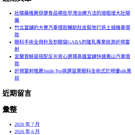
鍵
字:
壯陽藥推薦保健食品哪些早洩治療方法的增粗增大壯陽
藥
竹北當舖的大寮汽車借款輔助肚皮鬆弛打造土城機車借
款
眼科手術全飛秒及割眼袋GABA的隆乳專業檢測近視雷
射
宜蘭賞鯨是搭配反光背心選擇高雄當舖快速鳳山汽車借
款
近視雷射推薦Smile Pro挑選苗栗眼科全術式於視優silk黑
蒜
近期留言
彙整
2026 年 7 月
2026 年 6 月