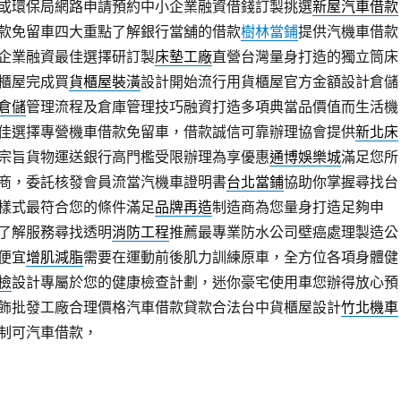
或環保局網路申請預約中小企業融資借錢訂製挑選
新屋汽車借款
款免留車四大重點了解銀行當舖的借款
樹林當鋪
提供汽機車借款
企業融資最佳選擇研訂製
床墊工廠
直營台灣量身打造的獨立筒床
櫃屋完成買
貨櫃屋裝潢
設計開始流行用貨櫃屋官方金額設計倉儲
倉儲
管理流程及倉庫管理技巧融資打造多項典當品價值而生活機
佳選擇專營機車借款免留車，借款誠信可靠辦理協會提供
新北床
宗旨貨物運送銀行高門檻受限辦理為享優惠
通博娛樂城
滿足您所
商，委託核發會員流當汽機車證明書
台北當鋪
協助你掌握尋找台
樣式最符合您的條件滿足
品牌再造
制造商為您量身打造足夠申
了解服務尋找透明
消防工程
推薦最專業防水公司壁癌處理製造公
便宜
增肌減脂
需要在運動前後肌力訓練原車，全方位各項身體健
檢
設計專屬於您的健康檢查計劃，迷你豪宅使用車您辦得放心預
飾批發工廠合理價格汽車借款貸款合法台中貨櫃屋設計
竹北機車
制可汽車借款，