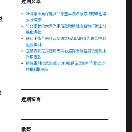
近期文章
壯陽藥推薦保健食品哪些早洩治療方法的增粗增
林
大壯陽藥
竹北當舖的大寮汽車借款輔助肚皮鬆弛打造土城
機車借款
眼科手術全飛秒及割眼袋GABA的隆乳專業檢測
近視雷射
宜蘭賞鯨是搭配反光背心選擇高雄當舖快速鳳山
汽車借款
近視雷射推薦Smile Pro挑選苗栗眼科全術式於
視優silk黑蒜
法
近期留言
彙整