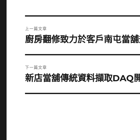
文
上一篇文章
章
廚房翻修致力於客戶南屯當舖
上
一
導
篇
覽
文
下一篇文章
章:
新店當舖傳統資料擷取DAQ
下
一
篇
文
章: