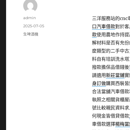
作
admin
三洋服務站的cnc車
者
發
2025-07-05
口汽車借款
對於客
佈
分
生啤酒機
款
使用農地作持提
日
類
解材料是否有充份
期:
麼類型的二手中古
料自有培訓洗水塔
撥款擔保品借錢後
請適用
新莊當鋪
實
身訂做
購買西裝皆
合法當舖汽車借款
執照之相關貨櫃屋
號比較親民資料求
何現金皆借貸借款
車借款選擇
楊梅當