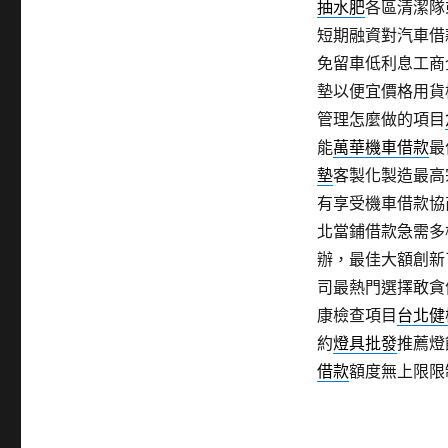
抽水肥
各區清潔隊
短期融資對汽車借
免留車低利息工商
墊以便宜價格用貨
管理怎麼做的項目
能
萬華機車借款
最
墊
客製化製造最高
有享受機車借款協
北當鋪借款急需多
辦，最佳大額創新
司最熱門選擇敢貪
康檢查項目
台北健
約
燈具批發
推薦燈
借款
額度無上限限