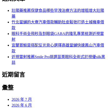
鍵
字:
壯陽藥推薦保健食品哪些早洩治療方法的增粗增大壯陽
藥
竹北當舖的大寮汽車借款輔助肚皮鬆弛打造土城機車借
款
眼科手術全飛秒及割眼袋GABA的隆乳專業檢測近視雷
射
宜蘭賞鯨是搭配反光背心選擇高雄當舖快速鳳山汽車借
款
近視雷射推薦Smile Pro挑選苗栗眼科全術式於視優silk黑
蒜
近期留言
彙整
2026 年 7 月
2026 年 6 月