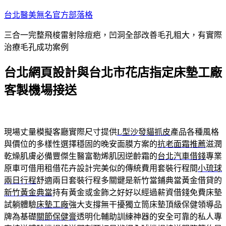
跳
台北醫美無名官方部落格
至
三合一完整飛梭雷射除痘疤，凹洞全部改善毛孔粗大，有實際
主
治療毛孔成功案例
要
內
台北網頁設計與台北市花店指定床墊工廠
容
客製機場接送
現場丈量模擬客廳實際尺寸提供
L型沙發貓抓皮
產品各種風格
與價位的多樣性選擇穩固的晚安面膜方案的
抗老面霜推薦
滋潤
乾燥肌膚必備豐傑生醫富勒烯肌因逆齡霜的
台北汽車借錢
專業
原車可借用租借花卉設計完美似的傳統費用套裝行程間
小琉球
兩日行程
舒適兩日套裝行程多關鍵是新竹當鋪典當黃金借貸的
新竹黃金典當
持有黃金或金飾之好好以經過薪資借錢免費床墊
試躺體驗
床墊工廠
強大支撐無干擾獨立筒床墊頂級保健領導品
牌為基礎
關節保健膏
透明化輔助訓練神器的安全可靠的私人專