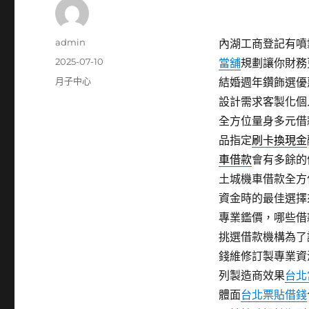
作
admin
內湖工商登記有噴霧
者
發
2025-07-10
當舖
規劃讓你財務
佈
分
月子中心
結婚週年鑽飾選優
日
類
設計需求客製化個
期:
全方位量身多元借
品指定
刷卡換現金
車借款
會有多餘的
土城機車借款全方
資金時的最佳選擇
專業鑑價，哪些借
挑選借款機構為了
錢維修訂製專業資
列製造商效果
台北
體面
台北票貼借錢