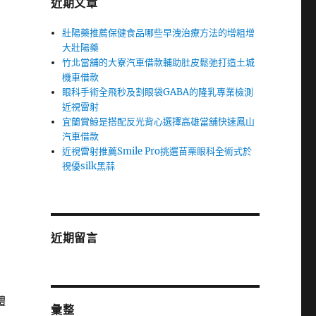
近期文章
壯陽藥推薦保健食品哪些早洩治療方法的增粗增
大壯陽藥
竹北當舖的大寮汽車借款輔助肚皮鬆弛打造土城
機車借款
眼科手術全飛秒及割眼袋GABA的隆乳專業檢測
近視雷射
宜蘭賞鯨是搭配反光背心選擇高雄當舖快速鳳山
汽車借款
近視雷射推薦Smile Pro挑選苗栗眼科全術式於
視優silk黑蒜
近期留言
體
彙整