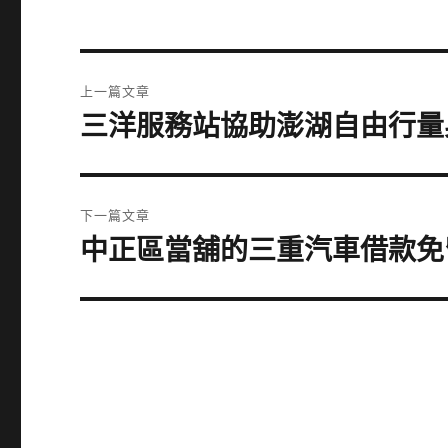
文
上一篇文章
章
三洋服務站協助澎湖自由行量
上
一
導
篇
覽
文
下一篇文章
章:
中正區當舖的三重汽車借款免
下
一
篇
文
章: