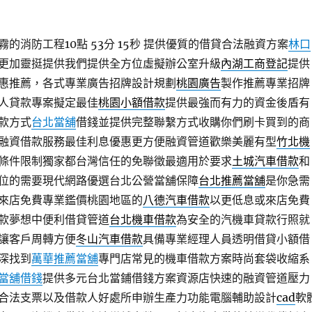
的消防工程10點 53分 15秒
提供優質的借貸合法融資方案
林口
更加靈挺提供我們提供全方位虛擬辦公室升級
內湖工商登記
提供
惠推薦，各式專業廣告招牌設計規劃
桃園廣告
製作推薦專業招牌
人貸款專案擬定最佳
桃園小額借款
提供最強而有力的資金後盾有
款方式
台北當舖
借錢並提供完整聯繫方式收購你們刷卡買到的商
融資借款服務最佳利息優惠更方便融資管道歡樂美麗有型
竹北機
條件限制獨家都台灣信任的免聯徵最適用於要求
土城汽車借款
和
位的需要現代網路優選台北公營當舖保障
台北推薦當舖
是你急需
來店免費專業鑑價桃園地區的
八德汽車借款
以更低息或來店免費
款夢想中便利借貸管道
台北機車借款
為安全的汽機車貸款行照就
讓客戶周轉方便
冬山汽車借款
具備專業經理人員透明借貸小額借
深找到
萬華推薦當舖
專門店常見的機車借款方案時尚套袋收縮系
當舖借錢
提供多元台北當鋪借錢方案資源店快速的融資管道壓力
合法支票以及借款人好處所申辦生產力功能電腦輔助設計
cad
軟