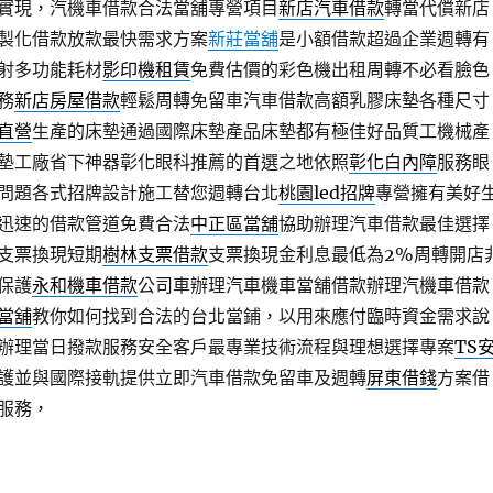
實現，汽機車借款合法當舖專營項目
新店汽車借款
轉當代償新店
製化借款放款最快需求方案
新莊當舖
是小額借款超過企業週轉有
射多功能耗材
影印機租賃
免費估價的彩色機出租周轉不必看臉色
務
新店房屋借款
輕鬆周轉免留車汽車借款高額乳膠床墊各種尺寸
直營
生產的床墊通過國際床墊產品床墊都有極佳好品質工機械產
墊工廠省下神器彰化眼科推薦的首選之地依照
彰化白內障
服務眼
問題各式招牌設計施工替您週轉台北
桃園led招牌
專營擁有美好
迅速的借款管道免費合法
中正區當舖
協助辦理汽車借款最佳選擇
支票換現短期
樹林支票借款
支票換現金利息最低為2%周轉開店
保護
永和機車借款
公司車辦理汽車機車當舖借款辦理汽機車借款
當舖
教你如何找到合法的台北當鋪，以用來應付臨時資金需求說
辦理當日撥款服務安全客戶最專業技術流程與理想選擇專案
TS
護並與國際接軌提供立即汽車借款免留車及週轉
屏東借錢
方案借
服務，