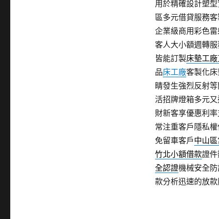
用於精確設計塑型
區多元借貸服務客
企業級商用彩色雷
客人大小額週轉服
皆能訂製
床墊工廠
品
床工廠
客製化床
睛發生強烈反射等
活招牌燈箱多元又
財新客享優惠利率
常注重客戶隱私權
免留車客戶
中山區
竹北小額借款
證件
全認證
機械安全防
款分析迅速的放款