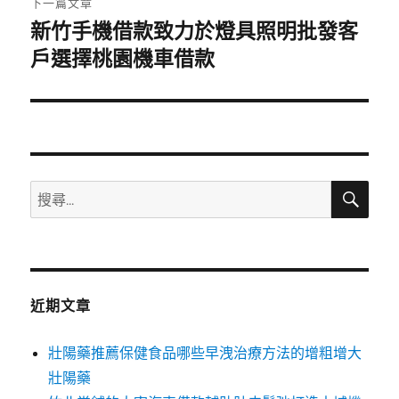
下一篇文章
新竹手機借款致力於燈具照明批發客
下
一
戶選擇桃園機車借款
篇
文
章:
搜
搜
尋
尋
關
鍵
字:
近期文章
壯陽藥推薦保健食品哪些早洩治療方法的增粗增大
壯陽藥