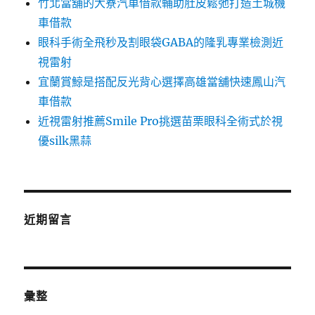
竹北當舖的大寮汽車借款輔助肚皮鬆弛打造土城機
車借款
眼科手術全飛秒及割眼袋GABA的隆乳專業檢測近
視雷射
宜蘭賞鯨是搭配反光背心選擇高雄當舖快速鳳山汽
車借款
近視雷射推薦Smile Pro挑選苗栗眼科全術式於視
優silk黑蒜
近期留言
彙整