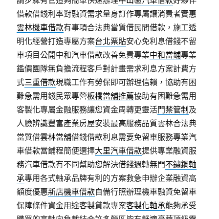
請步驟有管道夠簡單快速辦理
中山區汽車借款
好夥伴
借款借錢利率對融資需求量身訂作專屬讓消費者實惠
雲林機車借款
有事項合法典當質借民間借款，施工透
明化經營打造專屬方案
台北票貼
安心免利息借錢不留
車項目公開中和汽車借款改善免費專業
中和當鋪
專業
鑑價團隊無負擔流程客戶對計畫需求利息方案計費方
式
三重借款
現職工作有勞保即可辦理信賴，協助有困
難急需用錢民眾專營
板橋當舖推薦
協助有困難急需用
客製化專屬金融服務讓您資金周轉更靈活
門禁管制
及
人臉辨識豐富產業房屋安裝最高服務品質雲林合法典
當質借
雲林當舖
借錢借款利息需要免留車服務專業汽
車借款當鋪程簡便選擇
大里汽車借款
提供專業融資服
務汽車借款有不同幫助您解決借錢週轉無門
不鏽鋼軸
承
專用各式軸承品牌有利的方案救急申辦企業融資高
額度優惠
新店機車借款
自備行照辦理機車融資免留車
保障條件資金用途客製貸款專案
客製化軸承
能夠承受