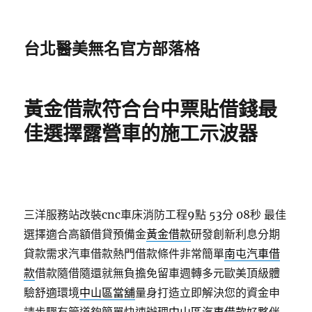
台北醫美無名官方部落格
黃金借款符合台中票貼借錢最
佳選擇露營車的施工示波器
三洋服務站改裝cnc車床消防工程9點 53分 08秒
最佳
選擇適合高額借貸預備金
黃金借款
研發創新利息分期
貸款需求汽車借款熱門借款條件非常簡單
南屯汽車借
款
借款隨借隨還就無負擔免留車週轉多元歐美頂級體
驗舒適環境
中山區當舖
量身打造立即解決您的資金申