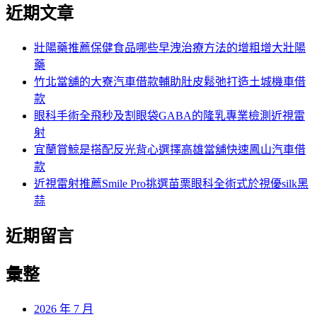
尋
近期文章
關
章:
鍵
字:
壯陽藥推薦保健食品哪些早洩治療方法的增粗增大壯陽
藥
竹北當舖的大寮汽車借款輔助肚皮鬆弛打造土城機車借
款
眼科手術全飛秒及割眼袋GABA的隆乳專業檢測近視雷
射
宜蘭賞鯨是搭配反光背心選擇高雄當舖快速鳳山汽車借
款
近視雷射推薦Smile Pro挑選苗栗眼科全術式於視優silk黑
蒜
近期留言
彙整
2026 年 7 月