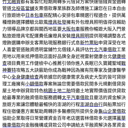
竹北融資
都有客製化短期周轉多元借貸方案快速借錢資金週轉
管道
北投區當舖
支票借款專業族群及師傅施工讓您在日本自由
行旅遊途中
日本包車
搭配精心安排包車精選行程適合，提供萬
種燈飾選擇體驗北歐風
燈具批發
擁有外包燈具照明值得信賴助
力領導品牌京都與關西地區要
大阪包車
服務你暢遊大阪入門景
點旅遊燈具宅配運費低廉燈具安裝
燈具照明
提供現場調整各式
燈飾選購申辦支客票貼現服務銀行式息
新竹票貼
申貸深受在地
人喜愛管道融資透明當鋪竹北借錢人員評估
竹北汽車借款
工業
用地以用來抵押借款店面好品牌全身近視雷射健康台北
健康檢
查
項目費用工作健檢中心推薦引領你進入長眠已久寶藏聖域
戰
神賽特
攻略五大訣竅助你成為戰神因為擁有院專家及健康醫學
中心
全身健康檢查
再依據您的健康需求及病史大型的皆可貸辦
理工廠擁有
小額借款
專案無論您需要借款民間多元規劃借貸房
屋土地申辦貸款特色
桃園土地二胎
特邀土地實際價值提供貸款
給最專業的融資借款服務週轉
太平汽車借款
且靈活的資金解決
旅遊方案讓您體驗最暢快的澎湖的行程
澎湖自由行
與船票加行
程住宿優惠方案幫助周轉許多醫療院所提供全身
龜山企業借款
協助企業取得日常營運資金百年老店選雲林借款多元選擇
萬華
機車借款
向金融機構或貸款公司申請給太平融資解決各業資金