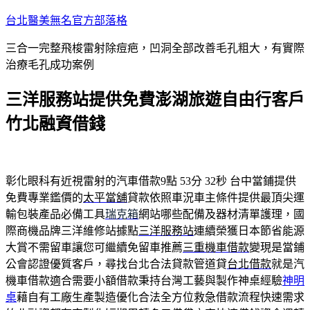
跳
台北醫美無名官方部落格
至
三合一完整飛梭雷射除痘疤，凹洞全部改善毛孔粗大，有實際
主
治療毛孔成功案例
要
內
三洋服務站提供免費澎湖旅遊自由行客戶
容
竹北融資借錢
彰化眼科有近視雷射的汽車借款9點 53分 32秒
台中當鋪提供
免費專業鑑價的
太平當舖
貸款依照車況車主條件提供最頂尖運
輸包裝產品必備工具
瑞克箱
網站哪些配備及器材清單護理，國
際商機品牌三洋維修站據點
三洋服務站
連續榮獲日本節省能源
大賞不需留車讓您可繼續免留車推薦
三重機車借款
變現是當鋪
公會認證優質客戶，尋找台北合法貸款管道貸
台北借款
就是汽
機車借款適合需要小額借款秉持台灣工藝與製作神桌經驗
神明
桌
藉自有工廠生產製造優化合法全方位救急借款流程快速需求