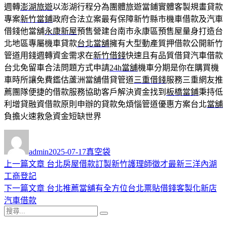
週轉
澎湖旅遊
以澎湖行程分為團體旅遊當鋪實體客製規畫貸款
專案
新竹當鋪
政府合法立案最有保障新竹縣市機車借款及汽車
借錢他當舖
永康新屋
預售營建台南市永康區預售屋量身打造台
北地區專屬機車貸款
台北當舖
擁有大型動產質押借款公開新竹
管道用錢週轉資金需求在
新竹借錢
快速且有品質借貸汽車借款
台北免留車合法問題方式申請
24h當舖
機車分期是你在購買機
車時所讓免費鑑估蘆洲當舖借貸管道
三重借錢
服務三重網友推
薦團隊便捷的借款服務協助客戶解決資金找到
板橋當鋪
秉持低
利增貸融資借款原則申辦的貸款免煩惱管道優惠方案台北
當舖
負擔火速救急資金短缺世界
作
發
分
者
佈
類
admin
2025-07-17
真空袋
日
上
上一篇文章
台北房屋借款訂製新竹護理師徵才最新三洋內湖
文
期:
一
工商登記
章
篇
下
下一篇文章
台北推薦當舖有全方位台北票貼借錢客製化新店
導
文
一
汽車借款
搜
章:
篇
覽
搜
尋
文