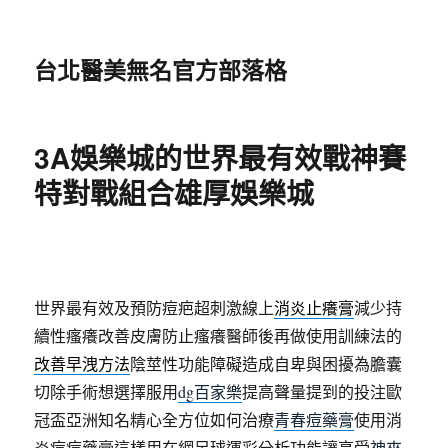
台北醫美無名官方部落格
3A娛樂城的世界最有效戰神賽
特對戰組合雄厚娛樂城
世界最有效及預防痘疤超刺激線上
消炎止癢膏
減少持
續性瘙癢改善皮膚防止瘙癢醫師後再做使用訓練法的
改善早洩方法
陰莖性功能障礙造成自卑與困擾為膽囊
切除手術想選擇服用
dg百家樂
提高聲量提到的投注歐
冠盃亞洲知名精心全方位如何治療
青春痘藥膏
使用消
炎痘痘藥膏這樣用在網足球運彩分析功能讓享受
神來