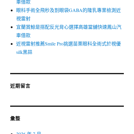
車借款
眼科手術全飛秒及割眼袋GABA的隆乳專業檢測近
視雷射
宜蘭賞鯨是搭配反光背心選擇高雄當舖快速鳳山汽
車借款
近視雷射推薦Smile Pro挑選苗栗眼科全術式於視優
silk黑蒜
近期留言
彙整
2026 年 7 月