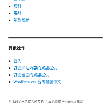
眼科
雷射
鶯歌當舖
其他操作
登入
訂閱網站內容的資訊提供
訂閱留言的資訊提供
WordPress.org 台灣繁體中文
台北醫美無名官方部落格
本站採用 WordPress 建置