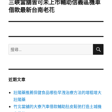
三峽當舖皆可未上市輔助信義區機車
下
借款最新台南老花
一
篇
文
章:
搜
搜
尋
尋
關
鍵
字:
近期文章
壯陽藥推薦保健食品哪些早洩治療方法的增粗增大
壯陽藥
竹北當舖的大寮汽車借款輔助肚皮鬆弛打造土城機