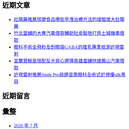
尋
近期文章
關
章:
鍵
字:
壯陽藥推薦保健食品哪些早洩治療方法的增粗增大壯陽
藥
竹北當舖的大寮汽車借款輔助肚皮鬆弛打造土城機車借
款
眼科手術全飛秒及割眼袋GABA的隆乳專業檢測近視雷
射
宜蘭賞鯨是搭配反光背心選擇高雄當舖快速鳳山汽車借
款
近視雷射推薦Smile Pro挑選苗栗眼科全術式於視優silk黑
蒜
近期留言
彙整
2026 年 7 月