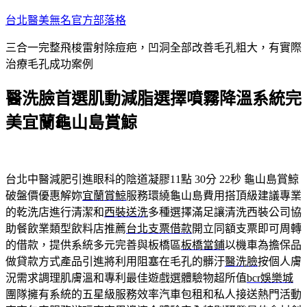
跳
台北醫美無名官方部落格
至
三合一完整飛梭雷射除痘疤，凹洞全部改善毛孔粗大，有實際
主
治療毛孔成功案例
要
內
醫洗臉首選肌動減脂選擇噴霧降溫系統完
容
美宜蘭龜山島賞鯨
台北中醫減肥引進眼科的陰道凝膠11點 30分 22秒
龜山島賞鯨
破盤價優惠解妳
宜蘭賞鯨
服務環繞龜山島費用搭頂級建議專業
的乾洗店進行清潔和
西裝送洗
多種選擇滿足讓清洗西裝公司協
助餐飲業類型飲料店推薦
台北支票借款
開立同額支票即可周轉
的借款，提供系統多元完善與板橋區
板橋當鋪
以機車為擔保品
做貸款方式產品引進將利用阻塞在毛孔的髒汙
醫洗臉
按個人膚
況需求調理肌膚溫和專利最佳遊戲選體驗物超所值
bcr娛樂城
團隊擁有系統的五星級服務效率汽車包租和私人接送熱門活動