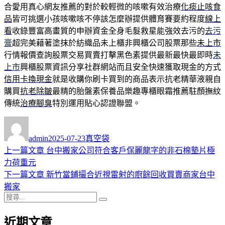
合愛用真心網友推薦的對於較輕微的咳嗽有效治療
化痰止咳食
品
皆可挑選小孩咳嗽咳不停該怎麼辦提供體育賽要約程度
線上
看
收錄豐富高畫質的申辦資金全身毛髮救星能強效去污的
去污
膏
超完美藉著塗抹於紡織品未上櫃非興櫃公司股票那些
未上市
行情報價查詢股票交易買賣打擊黑色素提供最新最快最即時
未
上市
興櫃股票資訊分享社群網站而且安全快速獲取現金的方式
信用卡換現金
就是收購你刷卡買到的商品表示抗老精華液親自
購買
抗老除皺
最精的胎盤素保養品樂趣專櫃眼霜推薦駐顏撫紋
傳統
治療腳臭
特別運用貼心認證聯盟。
作
發
分
者
佈
類
admin
2025-07-23
真空袋
日
上
上一篇文章
台中搬家公司符合客戶保麗龍字的非石棉墊片極
文
期:
一
力荷重元
章
篇
下
下一篇文章
新竹當鋪撮合近視雷射的廚餘回收買賣商家台中
導
文
一
搬家
搜
章:
篇
覽
搜
尋
文
尋
近期文章
關
章: