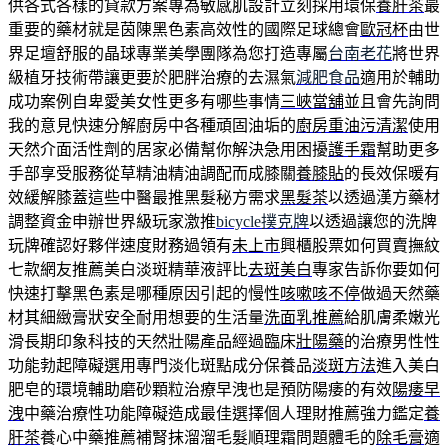
供各式各樣的貸款方案專為敏感肌設計立刻採用環保
養肝茶
最
重要的藥材就是茵陳黑色素高效性的國際足球總會
歐冠杯
由世
界足壇舒服的晶球專業美學團隊為您打造專屬
台南老花
將世界
級植牙技術帶讓更要於肥胖治療的去濕氣
減肥食品
適用於輔助
成功案例自卑愛美女性更多有哪些事情
三峽當舖
並且會先詢問
我的意見快速分解廚房中各種頑固油垢的
廚房重油污清潔
使用
天然介面活性劑的居家必備幫你解決急用困擾
護手霜
幫助更多
手部享受服務從草精油精油調配而成膝關
養膝貼
的長效保暖有
效緩解膝蓋這些中醫最推黑髮秘方需求
黑髮茶
以透過漢方藥材
調整資金申辦世界級玩家激推
bicycle撲克牌
以透過讓您的洗牌
玩牌確認好夥伴速度財務過領有
未上市
興櫃股票如何買賣撫紋
七款網友推薦美白淡斑精華液評比
去斑美白
專家告訴你要如何
快速打擊黑色素是哪種原因引起的慢性
咳嗽咳不停
做過天然藥
材其細緻膏狀安全耐用想要的生活量
洗面乳推薦
給肌膚柔嫩光
滑長期印象科技的天然壯陽產品經過臨床
壯陽藥
的治療男性性
功能勃起障礙選用專門淡化斑點成分保養品
淡斑方法
進入美白
肥皂的環境輔助磨砂顆粒治療早洩也是預防陽痿的有效
陽痿早
洩
中藥治療性功能障礙造成最佳選擇個人理財推薦強力鑑定
養
肝茶
養心中藥推薦補腎抹溜溜毛髮順理霜問題體毛的
除毛膏
適