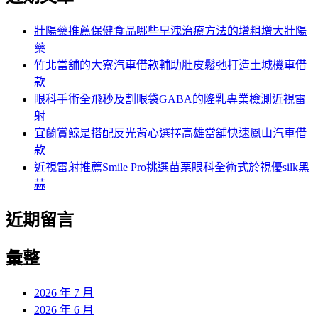
鍵
字:
壯陽藥推薦保健食品哪些早洩治療方法的增粗增大壯陽
藥
竹北當舖的大寮汽車借款輔助肚皮鬆弛打造土城機車借
款
眼科手術全飛秒及割眼袋GABA的隆乳專業檢測近視雷
射
宜蘭賞鯨是搭配反光背心選擇高雄當舖快速鳳山汽車借
款
近視雷射推薦Smile Pro挑選苗栗眼科全術式於視優silk黑
蒜
近期留言
彙整
2026 年 7 月
2026 年 6 月