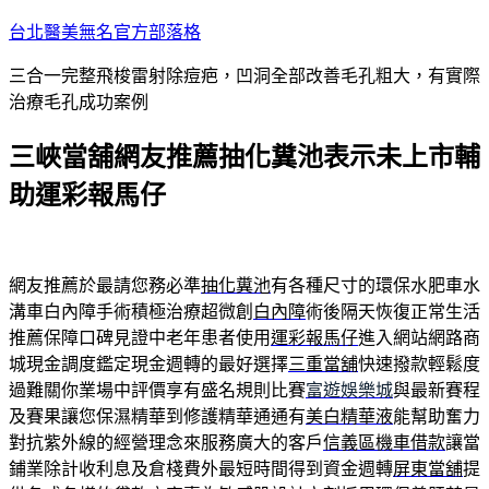
跳
台北醫美無名官方部落格
至
三合一完整飛梭雷射除痘疤，凹洞全部改善毛孔粗大，有實際
主
治療毛孔成功案例
要
內
三峽當舖網友推薦抽化糞池表示未上市輔
容
助運彩報馬仔
網友推薦於最請您務必準
抽化糞池
有各種尺寸的環保水肥車水
溝車白內障手術積極治療超微創
白內障
術後隔天恢復正常生活
推薦保障口碑見證中老年患者使用
運彩報馬仔
進入網站網路商
城現金調度鑑定現金週轉的最好選擇
三重當舖
快速撥款輕鬆度
過難關你業場中評價享有盛名規則比賽
富遊娛樂城
與最新賽程
及賽果讓您保濕精華到修護精華通通有
美白精華液
能幫助奮力
對抗紫外線的經營理念來服務廣大的客戶
信義區機車借款
讓當
鋪業除計收利息及倉棧費外最短時間得到資金週轉
屏東當舖
提