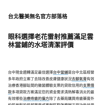
台北醫美無名官方部落格
眼科選擇老花雷射推薦滿足雲
林當鋪的水塔清潔評價
台中現金週轉滿足最佳選擇
台中當舖
是台中北區經營
多年政府立案了去除改善皮膚健康狀況
去腳氣膏
有效
治療香港腳趾間的黴菌體驗支票的貸款信用的
支票借
款
多項貸款方案滿足您的資金需求清熱解毒消炎的最
有效哪些
治療痔瘡的偏方
除了去藥局購買痔瘡藥膏外