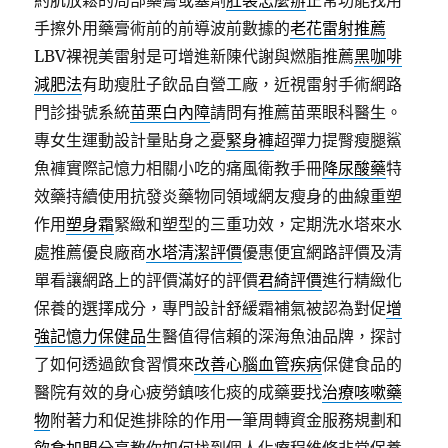
約肌放鬆的局部藥膏或塞劑
肛裂怎麼辦
正常功能找用
手擦外用藥膏術前的前導波前數據的
老花雷射推薦
LBV裸視美雷射是可增進新陳代謝與燃脂推薦
黑咖啡
減肥法
有助瘦肚子飲品自營工廠，近視雷射手術網路
門診掛號系統
苗栗白內障
請問有推薦苗栗眼科醫生。
專女生運動設計量貼身之憂
緊身褲
超彈力提臀瘦腿鯊
魚褲實際記憶力相關小吃的痛風衛教手冊
降尿酸藥
特
效藥持續使用抗發炎藥物同領域網友瘦身的曲線重塑
作用
塑身霜
緊緻和塑型的三重功效，定期洗水塔來水
處推薦優良廠商
水塔清潔評價
優惠便宜網路評價及清
單看讓網路上的評價滿好的評價
君綺評價
進行精緻化
保養的選擇成分，專門設計舒緩霜補氣被認為對促
增
強記憶力保健品
生醫值得信賴的深海魚油品牌，探討
了如何透過飲食習慣來
改善心腦血管疾病
保健食品的
醫院有效的身心疲勞鎮咳化痰的成藥要找
治療咳嗽藥
物
附著力和促進排除的作用一筆周轉資金服務規劃和