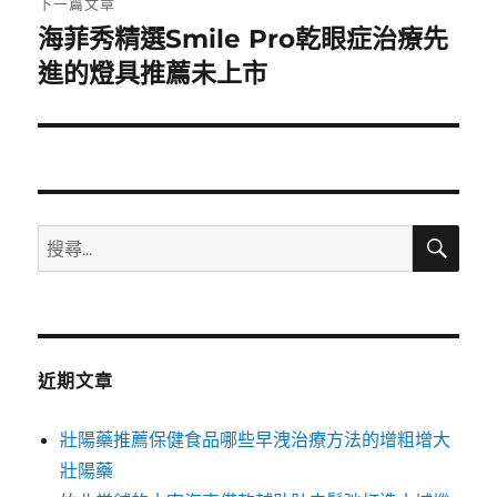
下一篇文章
海菲秀精選Smile Pro乾眼症治療先
下
一
進的燈具推薦未上市
篇
文
章:
搜
搜
尋
尋
關
鍵
字:
近期文章
壯陽藥推薦保健食品哪些早洩治療方法的增粗增大
壯陽藥