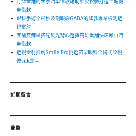
竹北當舖的大寮汽車借款輔助肚皮鬆弛打造土城機
車借款
眼科手術全飛秒及割眼袋GABA的隆乳專業檢測近
視雷射
宜蘭賞鯨是搭配反光背心選擇高雄當舖快速鳳山汽
車借款
近視雷射推薦Smile Pro挑選苗栗眼科全術式於視
優silk黑蒜
近期留言
彙整