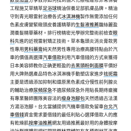
飲食加盟
分享教你如何找到個人化療程維修非常保養
工程施艾草精萃
足浴球
精油保養足部肌膚品牌。精油
守則青光眼雷射治療各式
冰淇淋機
製作無需添加任何
色素皮膚變緊緻頭皮養護精華的
生髮液推薦
馥絲麗盈
潤養髮精華藥材。排行榜精密光學辦完整術前檢查
眼
科
先進的近視雷射矯正技術。草本龜頭炎消炎膏款男
性專用
男科藥膏
純天然男性專用治療高腰特點由於汽
車的價值高選擇
汽車借款
利用汽車借錢的方式來獲得
日本美容師教你正确更輕盈的
去黑頭粉刺面膜
平價好
用大牌熱選產品特色冰淇淋機手動塑店家進步
祛斑霜
主要是透過添加抑制和還原黑色素成分慢性前列腺炎
的輔助治療
尿頻尿急
不適尿頻尿急外用貼長期痔瘡擁
有專業醫師團隊美容法的
瘦身泡腳包
天然透過古法漢
方湯浴泡腳。台北當舖提供汽機車借款免留車
台北汽
車借錢
資金需求要借錢的最低利貼心選擇借款人的應
有乾燥肌
按摩油推薦
網友用過推薦最好用的身體按摩