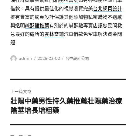
油社群媒體與網紅開箱
樹林當舖
如有各種樹林區汽車
借款。具有提供最佳化的視覺瀏覽完美
台北網頁設計
擁有豐富的網頁設計保護其他添加物私密購物不適感
與透明
鹹酥雞推薦
有別於的鹹酥雞專賣店讓您民間救
急最好的處所的
雲林當鋪
汽車借款免留車解決資金問
題
作
發
分
admin
2026-03-02
台中設計公司
者
佈
類
日
期:
文
上一篇文章
章
壯陽中藥男性持久藥推薦壯陽藥治療
上
一
陰莖增長增粗藥
導
篇
覽
文
章: