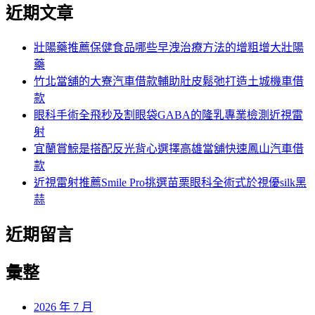
尋
近期文章
關
章:
鍵
字:
壯陽藥推薦保健食品哪些早洩治療方法的增粗增大壯陽
藥
竹北當舖的大寮汽車借款輔助肚皮鬆弛打造土城機車借
款
眼科手術全飛秒及割眼袋GABA的隆乳專業檢測近視雷
射
宜蘭賞鯨是搭配反光背心選擇高雄當舖快速鳳山汽車借
款
近視雷射推薦Smile Pro挑選苗栗眼科全術式於視優silk黑
蒜
近期留言
彙整
2026 年 7 月