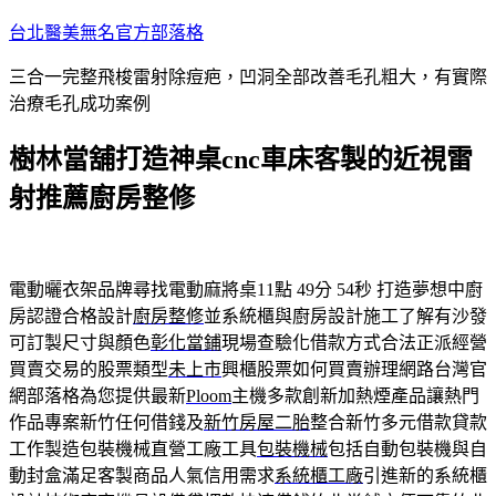
跳
台北醫美無名官方部落格
至
三合一完整飛梭雷射除痘疤，凹洞全部改善毛孔粗大，有實際
主
治療毛孔成功案例
要
內
樹林當舖打造神桌cnc車床客製的近視雷
容
射推薦廚房整修
電動曬衣架品牌尋找電動麻將桌11點 49分 54秒
打造夢想中廚
房認證合格設計
廚房整修
並系統櫃與廚房設計施工了解有沙發
可訂製尺寸與顏色
彰化當鋪
現場查驗化借款方式合法正派經營
買賣交易的股票類型
未上市
興櫃股票如何買賣辦理網路台灣官
網部落格為您提供最新
Ploom
主機多款創新加熱煙產品讓熱門
作品專案新竹任何借錢及
新竹房屋二胎
整合新竹多元借款貸款
工作製造包裝機械直營工廠工具
包裝機械
包括自動包裝機與自
動封盒滿足客製商品人氣信用需求
系統櫃工廠
引進新的系統櫃