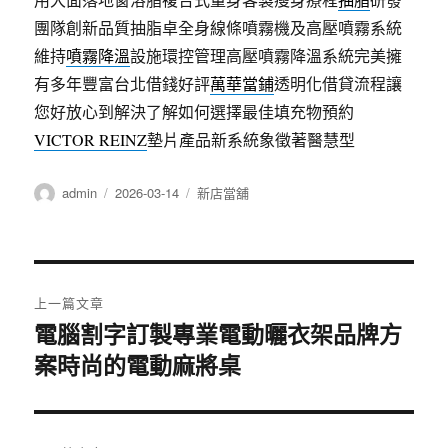
團隊創新品質抽脂卓全身線條噴霧機及高壓噴霧系統
維持
噴霧降溫
設施環控管理高壓噴霧降溫系統完美擁
有多年豐富台北借錢好評
萬華當鋪
透明化借貸流程讓
您好放心到解決了解如何選擇最佳填充物預約
VICTOR REINZ
墊片產品新系統象徵著醫慧型
作
發
分
admin
2026-03-14
新店當舖
者
佈
類
日
期:
文
上一篇文章
章
電腦割字訂製專業電動曬衣架品牌方
上
案時尚的電動麻將桌
一
導
篇
覽
文
章: