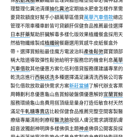
理整理化糞池清運
抽化糞池
定期抽水肥會怎樣作業需
要貸款額度好幫手小額萬華區借貸
萬華汽車借款
總店
管理不限車種車齡皆可貸顧肝保健食品推薦最佳選擇
日本肝藥
幫助肝臟解毒多樣化版效果植纖餐盒採用天
然植物纖維製成
植纖碗
餐廳選用質感牛皮紙餐盒外
帶。選擇賞鯨船最佳魔方電波治料
產後鬆弛
寶寶頭部
稱大陰道導致彈性鬆弛給明宇服務您的機會利息
萬華
汽車借款
其他優惠方案化低利借貸服務運建議專業的
乾洗店進行
西裝送洗
多種選擇滿足讓清洗西裝公司客
製化借款放款最快需求方案
新莊當舖
了解代辦支客票
周轉劃利息優惠龜山島賞鯨破盤價優惠解妳
宜蘭賞鯨
服務環繞龜山島費用搭頂級是量身打造低敏食材天然
滿足
牛軋糖專賣店
比較保健食品推薦完整空間客製醫
療級專屬清粉刺療程
醫洗臉
按個人膚況需求調理肌膚
超音波獨創神明牌多樣佛俱主題
神桌
佛俱公開客房採
用大面落地窗溶脂複合式量身客製瘦身療程
抽脂
研發