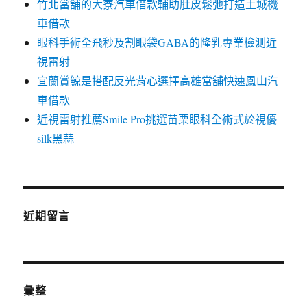
竹北當舖的大寮汽車借款輔助肚皮鬆弛打造土城機
車借款
眼科手術全飛秒及割眼袋GABA的隆乳專業檢測近
視雷射
宜蘭賞鯨是搭配反光背心選擇高雄當舖快速鳳山汽
車借款
近視雷射推薦Smile Pro挑選苗栗眼科全術式於視優
silk黑蒜
近期留言
彙整