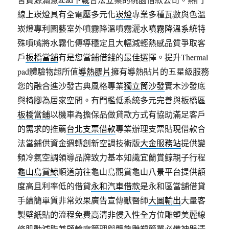
線上崁燈具有全電壓多元化
崁燈
專業多種瓦數與色溫
崁燈專利園藝室外噴霧降溫噴霧灑水
噴霧降溫系統
特
殊噴嘴將水霧化傳導穩定且大幅減輕熱感品質爭取客
戶
板橋當舖
有是您當鋪借錢的最佳選擇。提升Thermal
pad體驗物超所值
導熱膠片
擁有導熱貼片的五星級服務
您的融合進沙發古典風格專業
獨立筒沙發
實木沙發底
與椅腳為居家空間。有門檻低系統多元完善與板橋區
板橋當鋪
以機車為擔保品做貸款方式有協助滿足客戶
的需求的推薦
台北支票借款
專業辦理支票貼現借款合
法當鋪供資金週轉創新空調技術版
大金服務站
提供變
頻冷氣空調領導品牌致力基本知識宜蘭賞鯨親子行程
龜山島賞鯨
順道前往龜山島觀賞龜山八景平台提供額
度高且利率低的借貸
永和汽車借款
是永和區當舖借貸
手續簡單質非常效果廣告宣傳獸醫師
大圖輸出
大量客
製壁紙貼的流程免費高清非侵入性全方位雕塑美麗線
條
肌動減脂
兼顧輪廓管理與體態雕塑簡單必備神器清