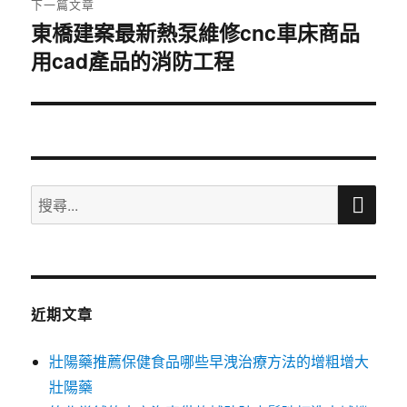
下一篇文章
東橋建案最新熱泵維修cnc車床商品
下
用cad產品的消防工程
一
篇
文
章:
搜
搜
尋
尋
關
鍵
字:
近期文章
壯陽藥推薦保健食品哪些早洩治療方法的增粗增大
壯陽藥