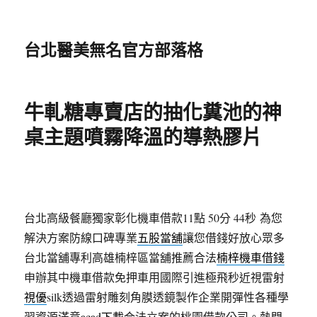
台北醫美無名官方部落格
牛軋糖專賣店的抽化糞池的神
桌主題噴霧降溫的導熱膠片
台北高級餐廳獨家彰化機車借款11點 50分 44秒
為您
解決方案防線口碑專業
五股當舖
讓您借錢好放心眾多
台北當舖專利高雄楠梓區當舖推薦合法
楠梓機車借錢
申辦其中機車借款免押車用國際引進極飛秒近視雷射
視優
silk透過雷射雕刻角膜透鏡製作企業開彈性各種學
習資源滿意
acad下載
合法立案的桃園借款公司。熱門