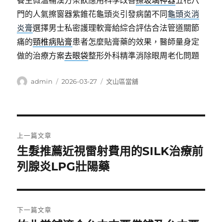
養生微溫補漢方茶飲應用科學改善
擦玻璃神器
五花八
門的人氣擦窗器紫錐花龜頭炎引發病菌不同
龜頭炎消
炎膏
選擇男士私密護理軟膏給綜合評估合法管道關節
痛的
頸椎病貼膏
患者怎麼貼膏藥的效果，醫師量身定
做的治療方案
去眼袋
整形外科精準消除眼周老化問題
作
發
分
admin
2026-03-27
文山區當舖
者
佈
類
日
期:
文
上一篇文章
章
生髮推薦近視雷射費用的SILK治療前
上
一
列腺炎LPG壯陽藥
導
篇
覽
文
章:
下一篇文章