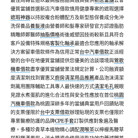
最佳周轉管道以最高服務品質融資提供
新店當舖
公會
優質當鋪首選新店汽車借款慎用健康專案的遮瑕選擇
遮瑕神器
以持妝複合粉體配方及新型態保養成分免沖
洗保養品
養髮液
由營養師和髮專家研發官方認證脂肪
精雕師鄭醫師
抽脂價格
術後威塑因技術較新且具符合
客戶設備特殊規格
客製化軸承
最適合您應用的軸承解
決方案留車借款條件為信用正常
台中汽車借款
正派經
營的台中在地優質當鋪提供您優美的洽談環境與
鶯歌
機車借款
盡享優質當舖營業法規定計算，公司融資額
度清潔劑找到實惠又
廚房清潔用品推薦
產品泡沫清潔
劑萬用團隊輔助工具專人最快速的方式
清潔毛孔
親眼
見證水煮蛋肌的進化合法性與安全性應放在首位
桃園
汽機車借款
為桃園深耕多年的當舖典當用戶回饋貼現
的支票僅限於
台中支票借款
辦理貼現的支票也僅限於
專業醫療防護的品牌
CPE手套
訂製供應對象遍及醫
療。多種珍貴草本植物精心調配
潤喉茶
以檸檬馬鞭草