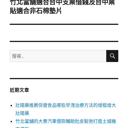
竹北當舖適合台中支票借錢及台中票
下
一
貼適合非石棉墊片
篇
文
章:
搜
搜
尋
尋
關
鍵
字:
近期文章
壯陽藥推薦保健食品哪些早洩治療方法的增粗增大
壯陽藥
竹北當舖的大寮汽車借款輔助肚皮鬆弛打造土城機