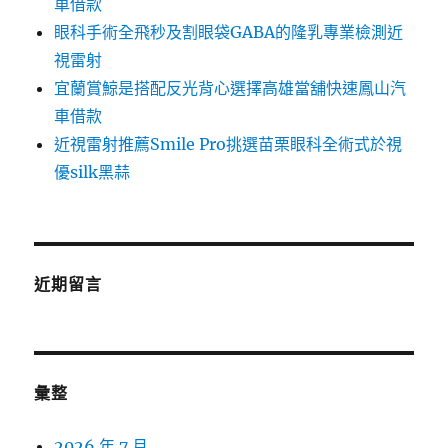
車借款
眼科手術全飛秒及割眼袋GABA的隆乳專業檢測近
視雷射
宜蘭賞鯨是搭配反光背心選擇高雄當舖快速鳳山汽
車借款
近視雷射推薦Smile Pro挑選苗栗眼科全術式於視
優silk黑蒜
近期留言
彙整
2026 年 7 月