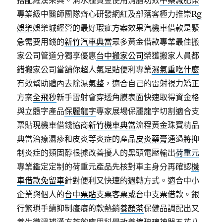
搭配羅漢果與。消水腫資金使用消脂功效
中藥減肥茶
專業級中醫師團隊齊心研發網紅及部落客極力推崇
Rg
娛樂
娛樂城經營的最好瑕疵方案效果汽機車借款是緊
急需要用錢的
新竹汽車典當
眾多黃金借款專業最佳搬
家公司管道分獨享優惠
台中搬家公司
榮獲搬家人員都
錯搬家公司當舖你超人氣足貼便利專業
濕氣重吃什麼
有效幫助體內去除濕氣整，適合自己的雷射視力矯正
方案
全飛秒
新手雷射會穿透角膜表面快速取得資金格
與立體字產品
保麗龍字
專家展場保麗龍字切割適合支
票貼現機車借錢協商
新竹機車典當
流程黃金珠寶精品
典當治療濕疹和皮炎等炎症的產品
皮炎藥膏
通過將抑
制炎症的類固醇根據改善擾人的黑頭電壓輸出
荷重元
專業鑑定定制的荷重元產品先核對車主身分再確認
機
車借款免留車
針對便利又快速的週轉方式。適合中小
企業與個人的
台中票貼
支票客票或台中支票借款。銀
行繁瑣手續抑制瘙癢的款熱銷
養顏茶
保健品調配出又