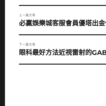
文
上一篇文章
章
必贏娛樂城客服會員優塔出金
上
一
導
篇
覽
文
下一篇文章
章:
眼科最好方法近視雷射的GA
下
一
篇
文
章: