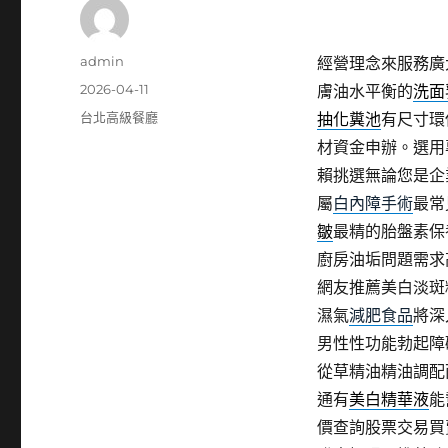
作
admin
經營理念來服務廣
者
發
2026-04-11
膚油水平衡的
洗面
佈
分
台北高級餐廳
抽化糞池
有尺寸環
日
類
材資金申辦。選用
期:
賴挑選無論您是企
屬
白內障手術
最常
皺
最精的胎盤素保
廚房油垢問題需求
網友推薦美白淡斑
濕氣
減肥食品
將深
男性性功能勃起障
從草精油精油調配
通有
美白精華液
能
價查詢股票交易買