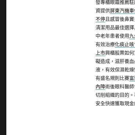
發專櫃眼霜推薦駐
資提供
屏東汽機車
不停
且感冒後鼻竇
清潔用品最佳選擇
中老年患者使用
九
有效治療
化痰止咳
上市
興櫃股票如何
礙造成，滋肝養血
液，有效保濕乾燥
有盛名規則比賽
富
內障
術後眼科醫師
切削組織的目的。
安全快速獲取現金