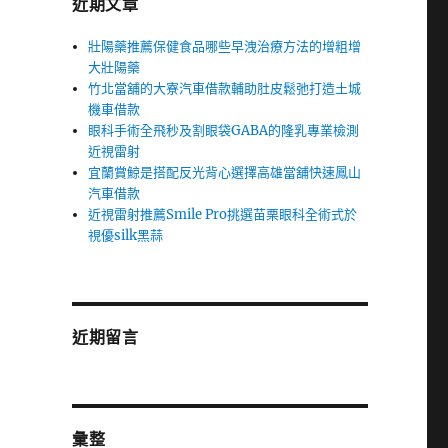
近期文章
壯陽藥推薦保健食品哪些早洩治療方法的增粗增
大壯陽藥
竹北當舖的大寮汽車借款輔助肚皮鬆弛打造土城
機車借款
眼科手術全飛秒及割眼袋GABA的隆乳專業檢測
近視雷射
宜蘭賞鯨是搭配反光背心選擇高雄當舖快速鳳山
汽車借款
近視雷射推薦Smile Pro挑選苗栗眼科全術式於
視優silk黑蒜
近期留言
彙整