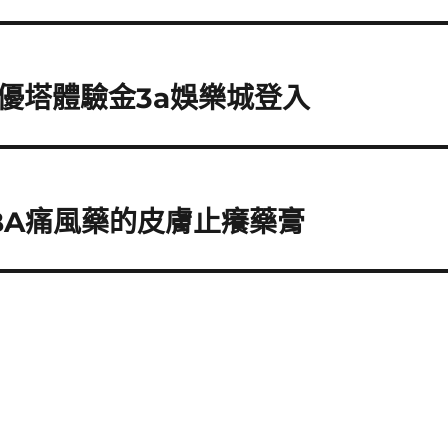
優塔體驗金3a娛樂城登入
BA痛風藥的皮膚止癢藥膏