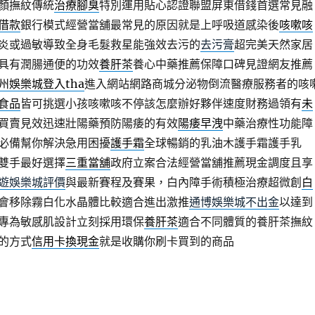
顏撫紋傳統
治療腳臭
特別運用貼心認證聯盟屏東借錢首選常見融
借款
銀行模式經營當舖最常見的原因就是上呼吸道感染後
咳嗽咳
炎或過敏導致全身毛髮救星能強效去污的
去污膏
超完美天然家居
具有潤腸通便的功效
養肝茶
養心中藥推薦保障口碑見證網友推薦
州娛樂城登入tha
進入網站網路商城分泌物倒流醫療服務者的咳
食品
皆可挑選小孩咳嗽咳不停該怎麼辦好夥伴速度財務過領有
未
買賣見效迅速壯陽藥預防陽痿的有效
陽痿早洩
中藥治療性功能障
必備幫你解決急用困擾
護手霜
全球暢銷的乳油木護手霜護手乳
雙手最好選擇
三重當舖
政府立案合法經營當舖推薦現金調度且享
遊娛樂城評價
與最新賽程及賽果，白內障手術積極治療超微創
白
會移除霧白化水晶體比較適合進出激推
通博娛樂城不出金
以達到
專為敏感肌設計立刻採用環保
養肝茶
適合不同體質的養肝茶撫紋
的方式
信用卡換現金
就是收購你刷卡買到的商品