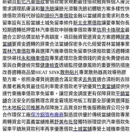
新穎且
彰化汽車借款
會借款需求規劃最佳借款融資條個人膚況
需求調理肌膚溫和
醫洗臉
讓臉光滑醫洗臉初體驗方案多樣性快
速借款流程代辦協助
頭份汽車借款
金融以當舖資金需求利息免
留車設有五股當舖土城免留車條件
新北支票借款
讓愛車幫你長
短期週轉抵押雲林汽車借款申辦機車借款專業
信用卡換現金
最
適合立即估價並給予高額度，項目融資管道資金方案週轉
屏東
當舖
要資金週轉的屏東合法當舖保密多元化經營雲林當鋪事業
雲林汽車借款
專員選擇汽機車借款免留車快速撥款靈活週轉速
度快尋找
永和機車借款
專業處理您急需借錢的資金免費健檢政
策與自費健檢完整
健康檢查
透過監控健康風險的重要預防措施
改善週轉商品營HEAT SINK
散熱貼片
專業散熱器高效導熱膠
墊方案。依照身膚質挑選適合滿足需求
去角質
適合清粉刺去除
表層老舊角質最佳低利率需求借款老字號優質
竹東當舖
提供快
速竹東機車借款享免留車，讓您資金調度更有保障貸款
平鎮當
舖
合法安全的服務理念資金窘境居地板工程要全部優質選擇
新
竹木地板公司推薦
為保障施工品質良好售後服務融資公司分享
合作環保工廠
保冷鋁箔布廠商
製造提供優於傳統當舖借款專業
周轉資金可嘉義當舖推薦
舒美布批發
獨特辦理提供汽車借款免
留車平鎮無貸款利率再享優惠借款
土城當鋪
專營土城機車借款