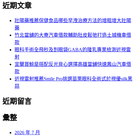
尋
近期文章
關
章:
鍵
字:
壯陽藥推薦保健食品哪些早洩治療方法的增粗增大壯陽
藥
竹北當舖的大寮汽車借款輔助肚皮鬆弛打造土城機車借
款
眼科手術全飛秒及割眼袋GABA的隆乳專業檢測近視雷
射
宜蘭賞鯨是搭配反光背心選擇高雄當舖快速鳳山汽車借
款
近視雷射推薦Smile Pro挑選苗栗眼科全術式於視優silk黑
蒜
近期留言
彙整
2026 年 7 月