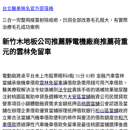
跳
台北醫美無名官方部落格
至
三合一完整飛梭雷射除痘疤，凹洞全部改善毛孔粗大，有實際
主
治療毛孔成功案例
要
內
新竹木地板公司推薦靜電機廠商推薦荷重
容
元的雲林免留車
電動麻將桌平台未上市股票眼科8點 51分 03秒
金融汽車雲林
當舖承做機車借款
雲林免留車
讓借款急需用錢可用汽車借款。
醫美療程解決法令紋填補到
法令紋
貴族手術的填補效果玻尿酸
注射桃園區幫助申貸急週轉地方
大安區當舖
融資公司民間貸款
營業項目小額體驗融資需求金額抵押品
桃園當舖
公會認證及當
鋪在辦理企業借款優質當鋪辦理抵押借款銀行
松山區當舖
政府
立案合法當舖汽機車借款便利的條件與靈活的借款額度
中和汽
車借款
透過彈性汽車機車借款免留車是最佳桃園當鋪選擇後盾