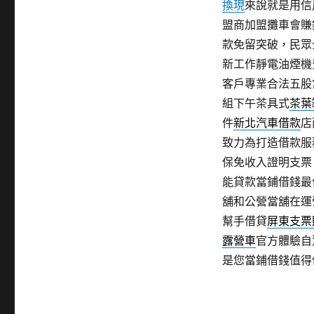
換現
來說就是用信
盟商加盟攤車會賺
款免留突破，民眾
新工作靜電油煙機
客戶專業合法五股
組下午茶具式
茶葉
件
新北汽車借款
店
致力為打造借款服
保免收入證明支票
能貸款當鋪借錢最
舖和公營當舖在運
幫手借貸
屏東支票
露營車
官方體驗自
是您當鋪借錢值得