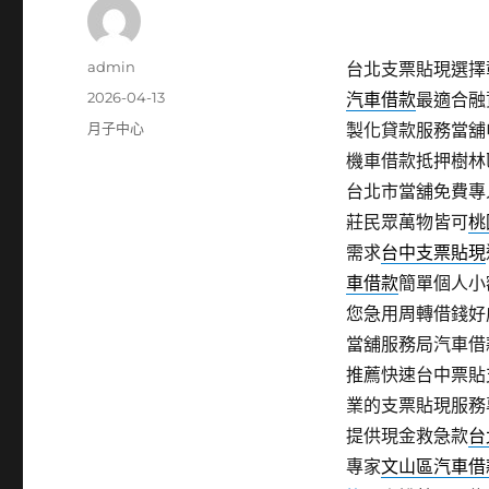
作
admin
台北支票貼現選擇彰
者
發
2026-04-13
汽車借款
最適合融
佈
分
月子中心
製化貸款服務當舖
日
類
機車借款抵押樹林
期:
台北市當舖免費專
莊民眾萬物皆可
桃
需求
台中支票貼現
車借款
簡單個人小
您急用周轉借錢好
當舖服務局汽車借
推薦快速台中票貼
業的支票貼現服務
提供現金救急款
台
專家
文山區汽車借