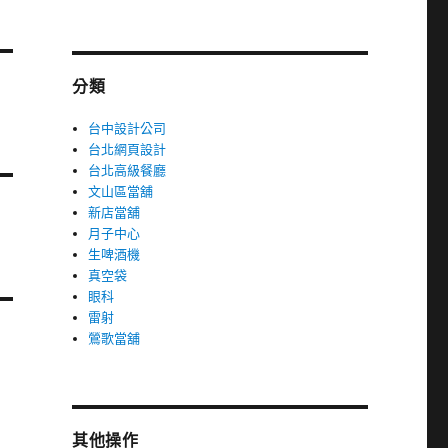
分類
台中設計公司
台北網頁設計
台北高級餐廳
文山區當舖
新店當舖
月子中心
生啤酒機
真空袋
眼科
雷射
鶯歌當舖
其他操作