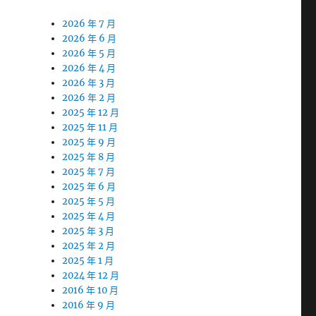
2026 年 7 月
2026 年 6 月
2026 年 5 月
2026 年 4 月
2026 年 3 月
2026 年 2 月
2025 年 12 月
2025 年 11 月
2025 年 9 月
2025 年 8 月
2025 年 7 月
2025 年 6 月
2025 年 5 月
2025 年 4 月
2025 年 3 月
2025 年 2 月
2025 年 1 月
2024 年 12 月
2016 年 10 月
2016 年 9 月