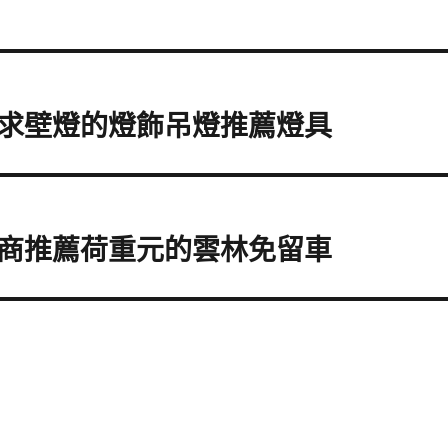
求壁燈的燈飾吊燈推薦燈具
商推薦荷重元的雲林免留車