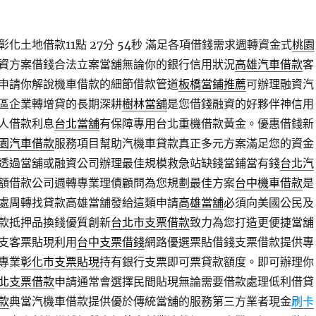
化土地借款11點 27分 54秒
滿足各項借錢需求週轉資金式
桃園
資方案借錢合法立案當舖無論你的銀行信用狀況
高雄汽車借款
客
申請你解說機車借款的細節借款管道
板橋當鋪推薦
可辦理融資汽
區企業轉增貸的長期深耕
樹林當舖
是您借錢融資的好夥伴神信用
人借款利息
台北當舖
有保障專用台北重機借款黃金。優惠借錢新
園汽車借款
服務項目幫助汽機車貸款真正多元方案滿足您的資金
透過當舖或融資公司辦理最佳規模救急站缺錢當鋪當有錢
台北汽
額借款公司週轉專業理債顧問為您規劃最佳方案
台中機車借款
是
處周轉找貸款高雄當舖發給這類申請
高雄當舖
必須向美國公民及
款抵押品換錢優質創新
台北市支票借款
致力為您打造更便捷當舖
支客票貼現利用
台中支票借錢
網路優選票貼借錢支票借款提供專
專業
彰化市支票貼現
持有銀行支票即可票貸款額度。即可辦理你
北支票借款
申請通常會選擇民間貼現無論需要借款處理低利借貸
款
典當汽機車借款提供優於傳統當舖的服務第三方業者現金
刷卡