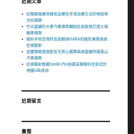
近期文章
壯陽藥推薦保健食品哪些早洩治療方法的增粗增
大壯陽藥
竹北當舖的大寮汽車借款輔助肚皮鬆弛打造土城
機車借款
眼科手術全飛秒及割眼袋GABA的隆乳專業檢測
近視雷射
宜蘭賞鯨是搭配反光背心選擇高雄當舖快速鳳山
汽車借款
近視雷射推薦Smile Pro挑選苗栗眼科全術式於
視優silk黑蒜
近期留言
彙整