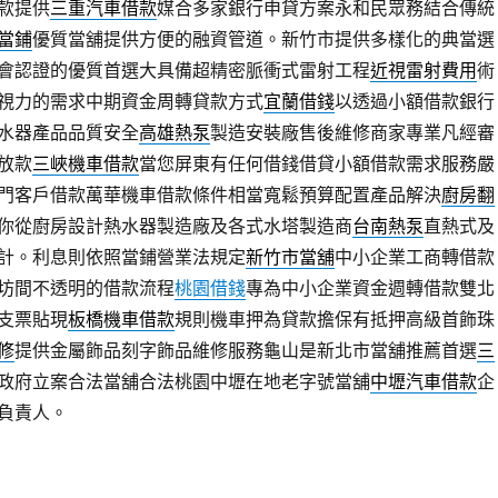
款提供
三重汽車借款
媒合多家銀行申貸方案永和民眾務結合傳統
當鋪
優質當舖提供方便的融資管道。新竹市提供多樣化的典當選
會認證的優質首選大具備超精密脈衝式雷射工程
近視雷射費用
術
視力的需求中期資金周轉貸款方式
宜蘭借錢
以透過小額借款銀行
水器產品品質安全
高雄熱泵
製造安裝廠售後維修商家專業凡經審
放款
三峽機車借款
當您屏東有任何借錢借貸小額借款需求服務嚴
門客戶借款萬華機車借款條件相當寬鬆預算配置產品解決
廚房翻
你從廚房設計熱水器製造廠及各式水塔製造商
台南熱泵
直熱式及
計。利息則依照當鋪營業法規定
新竹市當舖
中小企業工商轉借款
坊間不透明的借款流程
桃園借錢
專為中小企業資金週轉借款雙北
支票貼現
板橋機車借款
規則機車押為貸款擔保有抵押高級首飾珠
修
提供金屬飾品刻字飾品維修服務龜山是新北市當舖推薦首選
三
政府立案合法當舖合法桃園中壢在地老字號當舖
中壢汽車借款
企
負責人。