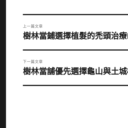
文
上一篇文章
章
樹林當鋪選擇植髮的禿頭治療
上
一
導
篇
覽
文
下一篇文章
章:
樹林當舖優先選擇龜山與土城
下
一
篇
文
章: