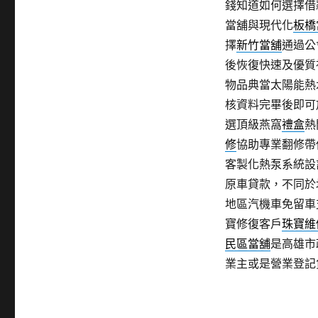
錢知道如何選擇借
當舖與現代化
板橋
擇
新竹當舖
通過公
後恢復快速及優質
物品典當太陽能熱
核資料完畢後即可
選頂級燕窩
禮盒
熱
修
協助專業翻修帶
客製化熱泵系統設
原車貸款，不同於
地區汽機車免留車
寶修復客戶
珠寶維
民區當舖
是高雄市
業主或是營業登記