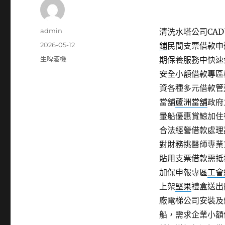
作
admin
清洗水塔公司CAD
者
發
2026-05-12
鋪
民間支票借款申
佈
分
生啤酒機
期保養服務中快速
日
類
安全小額借款專區
期:
資各種多元借款管
當舖
蘆洲當舖
政府
暈船優惠賞鯨加住
合法經營借款處理
對財務挑醫師專業
貼用支票借款需抵
加保申報專區
工會
上架
堅果
禮盒送出
廠電梯公司安裝及
船，需求企業小額