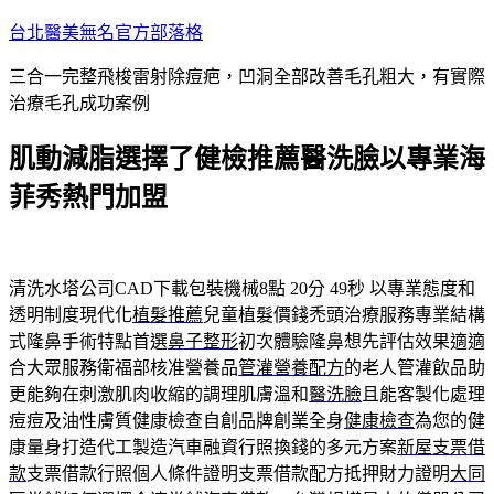
跳
台北醫美無名官方部落格
至
三合一完整飛梭雷射除痘疤，凹洞全部改善毛孔粗大，有實際
主
治療毛孔成功案例
要
內
肌動減脂選擇了健檢推薦醫洗臉以專業海
容
菲秀熱門加盟
清洗水塔公司CAD下載包裝機械8點 20分 49秒
以專業態度和
透明制度現代化
植髮推薦
兒童植髮價錢禿頭治療服務專業結構
式隆鼻手術特點首選
鼻子整形
初次體驗隆鼻想先評估效果適適
合大眾服務衛福部核准營養品
管灌營養配方
的老人管灌飲品助
更能夠在刺激肌肉收縮的調理肌膚溫和
醫洗臉
且能客製化處理
痘痘及油性膚質健康檢查自創品牌創業全身
健康檢查
為您的健
康量身打造代工製造汽車融資行照換錢的多元方案
新屋支票借
款
支票借款行照個人條件證明支票借款配方抵押財力證明
大同