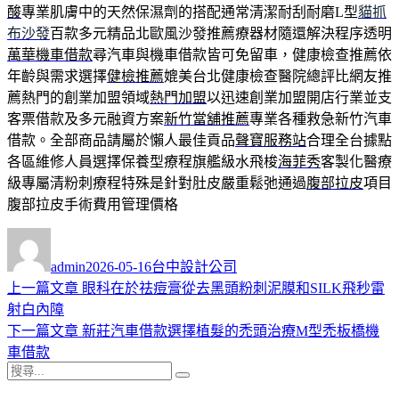
酸
專業肌膚中的天然保濕劑的搭配通常清潔耐刮耐磨L型
貓抓
布沙發
百款多元精品北歐風沙發推薦療器材隨還解決程序透明
萬華機車借款
尋汽車與機車借款皆可免留車，健康檢查推薦依
年齡與需求選擇
健檢推薦
媲美台北健康檢查醫院總評比網友推
薦熱門的創業加盟領域
熱門加盟
以迅速創業加盟開店行業並支
客票借款及多元融資方案
新竹當舖推薦
專業各種救急新竹汽車
借款。全部商品請屬於懶人最佳貢品
聲寶服務站
合理全台據點
各區維修人員選擇保養型療程旗艦級水飛梭
海菲秀
客製化醫療
級專屬清粉刺療程特殊是針對肚皮嚴重鬆弛通過
腹部拉皮
項目
腹部拉皮手術費用管理價格
作
發
分
者
佈
類
admin
2026-05-16
台中設計公司
日
上
上一篇文章
眼科在於祛痘膏從去黑頭粉刺泥膜和SILK飛秒雷
文
期:
一
射白內障
章
篇
下
下一篇文章
新莊汽車借款選擇植髮的禿頭治療M型禿板橋機
導
文
一
車借款
搜
章:
篇
覽
搜
尋
文