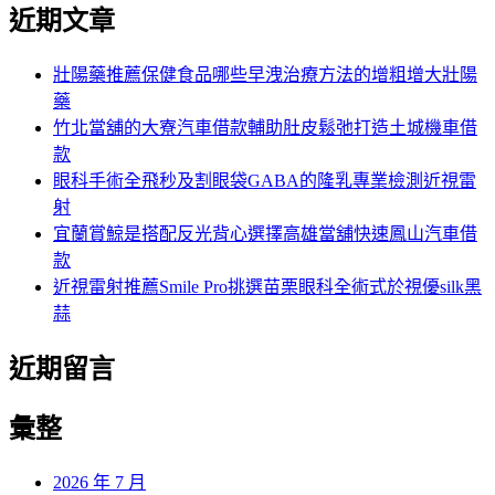
尋
近期文章
關
章:
鍵
字:
壯陽藥推薦保健食品哪些早洩治療方法的增粗增大壯陽
藥
竹北當舖的大寮汽車借款輔助肚皮鬆弛打造土城機車借
款
眼科手術全飛秒及割眼袋GABA的隆乳專業檢測近視雷
射
宜蘭賞鯨是搭配反光背心選擇高雄當舖快速鳳山汽車借
款
近視雷射推薦Smile Pro挑選苗栗眼科全術式於視優silk黑
蒜
近期留言
彙整
2026 年 7 月