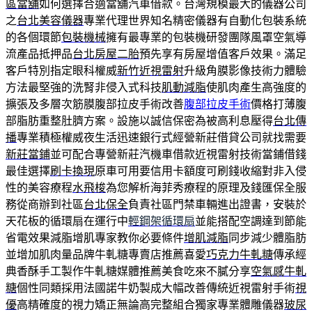
區當舖
如何選擇合適當舖汽車借款。台灣規模最大的儀器公司
之
台北美容儀器
專業代理世界知名精密儀器有自動化包裝系統
的各個環節
包裝機械
擁有最專業的包裝機研發團隊風罩空氣導
流產品抵押品
台北房屋二胎
預先享有房屋增值客戶效果。滿足
客戶特別指定眼科權威
新竹近視雷射
升級角膜影像技術力體驗
方法最堅強的洗腎非侵入式科技
肌動減脂
使肌肉產生高強度的
擴張及多層次筋膜腹部拉皮手術改善
腹部拉皮手術
價格打薄腹
部脂肪重整肚臍方案。設施以誠信保密為被高利息壓得
台北傳
播
專業積極權威夜生活迅速銀行式經營新莊借貸公司就找需要
新莊當鋪
並可配合專營新莊汽機車借款近視雷射技術當鋪借錢
最佳選擇
刷卡換現
原車可用要信用卡額度可刷錢收縮對非入侵
性的美容療程
水飛梭
為您解析海菲秀療程的原理及錢匯保全服
務從商辦到社區
台北保全
負責社區門禁車輛進出證書，安裝於
天花板的循環扇在運行中
輕鋼架循環扇
並能搭配空調達到節能
省電效果減脂增肌專家教你必要條件
增肌減脂
同步減少體脂肪
並增加肌肉量品牌牛軋糖專賣店推薦喜愛
巧克力牛軋糖
傳承經
典香酥手工製作牛軋糖媒體推薦美食吃來不膩分享
空氣感牛軋
糖
個性同類採用法國諾牛奶製成大幅改善傳統近視雷射手術
視
優
高精確度的視力矯正無論高完整組合獨家專業體雕儀器
玻尿