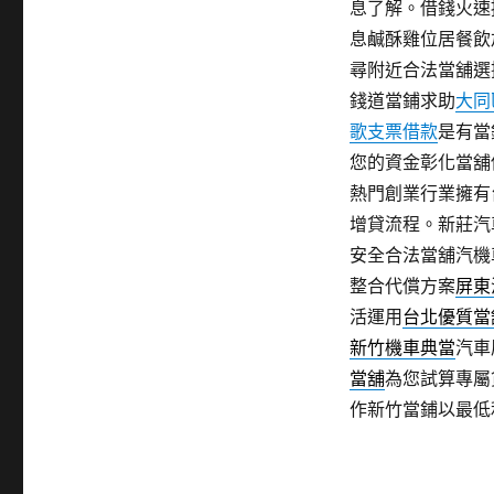
息了解。借錢火速
息鹹酥雞位居餐飲
尋附近合法當舖選
錢道當鋪求助
大同
歌支票借款
是有當
您的資金彰化當舖
熱門創業行業擁有
增貸流程。新莊汽
安全合法當舖汽機
整合代償方案
屏東
活運用
台北優質當
新竹機車典當
汽車
當舖
為您試算專屬
作新竹當鋪以最低