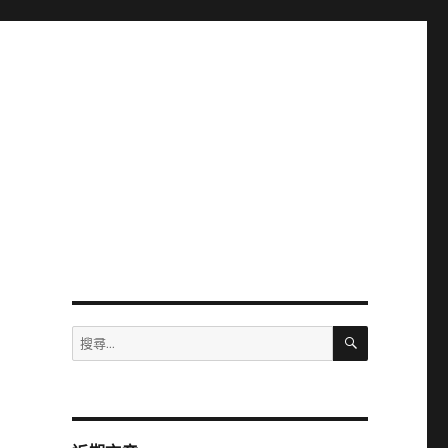
搜
搜
尋
尋
關
鍵
字: