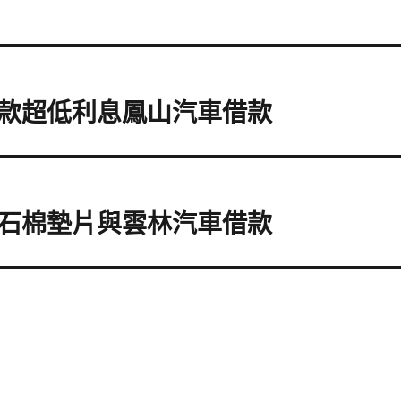
款超低利息鳳山汽車借款
石棉墊片與雲林汽車借款