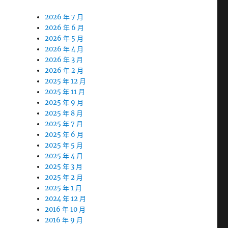
2026 年 7 月
2026 年 6 月
2026 年 5 月
2026 年 4 月
2026 年 3 月
2026 年 2 月
2025 年 12 月
2025 年 11 月
2025 年 9 月
2025 年 8 月
2025 年 7 月
2025 年 6 月
2025 年 5 月
2025 年 4 月
2025 年 3 月
2025 年 2 月
2025 年 1 月
2024 年 12 月
2016 年 10 月
2016 年 9 月