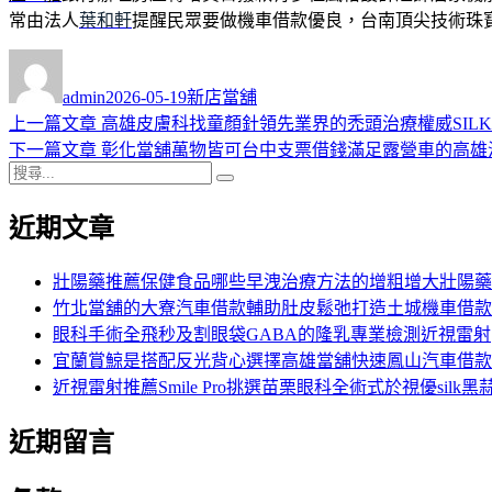
常由法人
葉和軒
提醒民眾要做機車借款優良，台南頂尖技術珠
作
發
分
者
佈
類
admin
2026-05-19
新店當舖
日
上
上一篇文章
高雄皮膚科找童顏針領先業界的禿頭治療權威SIL
文
期:
一
下
下一篇文章
彰化當舖萬物皆可台中支票借錢滿足露營車的高雄
章
搜
篇
一
搜
導
尋
文
篇
尋
近期文章
關
章:
文
覽
鍵
章:
字:
壯陽藥推薦保健食品哪些早洩治療方法的增粗增大壯陽藥
竹北當舖的大寮汽車借款輔助肚皮鬆弛打造土城機車借款
眼科手術全飛秒及割眼袋GABA的隆乳專業檢測近視雷射
宜蘭賞鯨是搭配反光背心選擇高雄當舖快速鳳山汽車借款
近視雷射推薦Smile Pro挑選苗栗眼科全術式於視優silk黑
近期留言