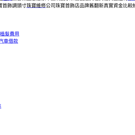
寶首飾調頭寸
珠寶維修
公司珠寶首飾店品牌舊翻新真實資金比較
K植髮費用
汽車借款
蒜