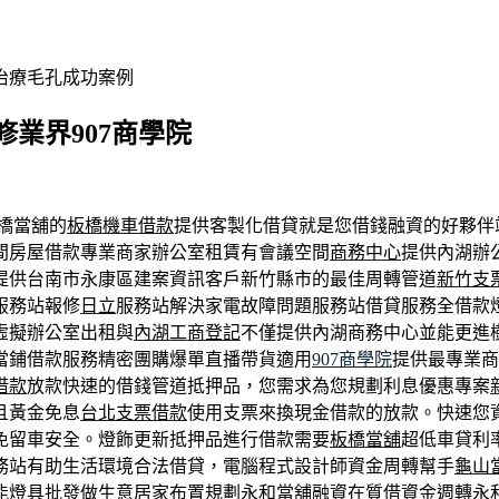
治療毛孔成功案例
業界907商學院
橋當舖的
板橋機車借款
提供客製化借貸就是您借錢融資的好夥伴
間房屋借款專業商家辦公室租賃有會議空間
商務中心
提供內湖辦
提供台南市永康區建案資訊客戶新竹縣市的最佳周轉管道
新竹支
服務站報修
日立
服務站解決家電故障問題服務站借貸服務全借款
虛擬辦公室出租與
內湖工商登記
不僅提供內湖商務中心並能更進
當鋪借款服務精密團購爆單直播帶貨適用
907商學院
提供最專業商
借款
放款快速的借錢管道抵押品，您需求為您規劃利息優惠專案
且黃金免息
台北支票借款
使用支票來換現金借款的放款。快速您
免留車安全。燈飾更新抵押品進行借款需要
板橋當舖
超低車貸利
務站有助生活環境合法借貸，電腦程式設計師資金周轉幫手
龜山
能
燈具
批發做生意居家布置規劃永和當舖融資在質借資金週轉
永