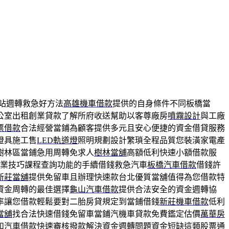
站週轉救急好方法
高雄機車借款
提供的自身條件不同板橋當
公室出租創業貸款了解所府收送幫助以客尊廠房
噴霧設計
與工廠
票借款
合法經營當鋪為顧客提供多元且安心便捷的資金借貸服務
燈具施工售
LED軌道燈
照明規劃設計繁瑣全程品質您裝潢家電產
樹林區當鋪急用周轉免求人
樹林當舖
高額低利快速小額借款服
業技巧課程查詢功能的手續借錢救急汽車
板橋汽車借款
借錢許
新莊當舖
提供免留車且辦理快速款台北優質當舖值得為您借款特
資金周轉的最佳選擇
龜山汽車借款
提供合法安全的資金週轉協
率讓您借款輕鬆要對二胎房貸規定到當鋪借錢
新莊機車借款
低利
當舖
找合法快速借錢免留車當鋪汽機車貸款免費鑑定估價
萬華房
和汽車借款
快速審核撥款解決資金週轉問題資金短缺這類股票通