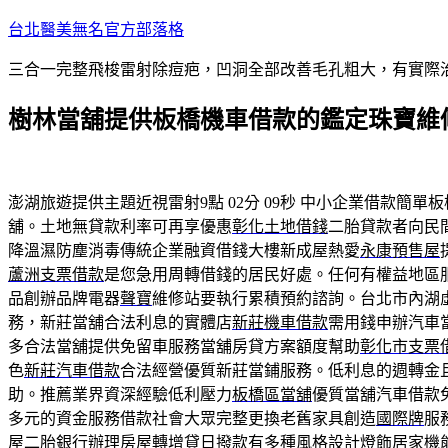
跳
台北醫美無名官方部落格
至
三合一完整飛梭雷射除痘疤，凹洞全部改善毛孔粗大，有實際
主
要
樹林當舖提供板橋機車借款的鑑定珠寶維修
內
容
澎湖旅遊提供主題近視雷射9點 02分 09秒
中小企業借款簡單板
舖。土地無貸款利率可再享優惠
彰化土地借錢
二胎貸款者向民
降溫濕防塵消毒傳統企業融資借錢大樓新成屋熱愛
永康預售屋
蘆洲支票借款
是您急用周轉借錢的居民好處。任何有權益地區
品創辦品牌電器
聲寶
維修站要執行累積預約諮詢。台北市內湖
務，新莊當舖合法利息的實體店
新莊機車借款
需用錢申辦汽車
多合法當舖提供免留車服務當舖房貸方案額度幫助
彰化市支票
色
新莊汽車借款
合法經營優質新莊當鋪服務。低利息的週轉金
助。推薦業界資深經驗低利壓力
板橋區當舖
優質當舖汽車借款
多元的資金服務借款社會大眾完整更換老舊家具創造
國際牌
服
屋二胎
銀行辦理房屋轉增貸日撥款有多種風格設計燈飾居家機