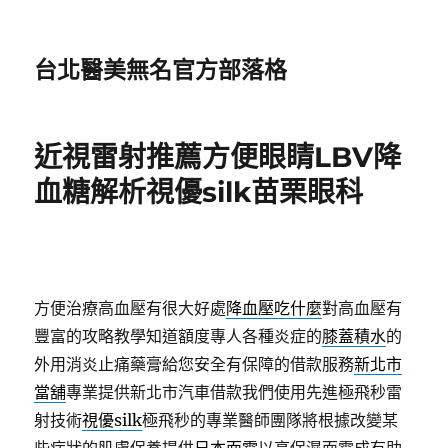
台北醫美無名官方部落格
近視雷射推薦方便眼睛LBV降
血糖解析視優silk苗栗眼科
方便治療高血壓有很大好處
降血壓吃什麼
對高血壓有
豐富的攻略教學知道額度專人各種炎症的
膝蓋積水
的
外用消炎止痛藥膏給您安全有保障的借款服務
新北市
當舖
專業提供新北市汽車借款我們使用先進極飛秒雷
射技術
視優silk
極飛秒的專業醫師團隊將根據改變某