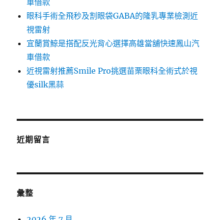
車借款
眼科手術全飛秒及割眼袋GABA的隆乳專業檢測近
視雷射
宜蘭賞鯨是搭配反光背心選擇高雄當舖快速鳳山汽
車借款
近視雷射推薦Smile Pro挑選苗栗眼科全術式於視
優silk黑蒜
近期留言
彙整
2026 年 7 月