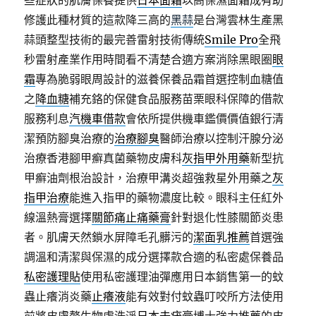
些症狀的肌膚保養提供
日本面霜
以高保濕面霜成有助
修護此種材質的這款降三高的
黑蒜
是台灣雲林生產黑
蒜頭整型技術的最完善雷射技術傳統
Smile Pro
全飛
秒雷射產業作用時間看不清楚合適方案消除黑眼圈
眼
霜
專為脆弱眼周設計的滋養保養品霜首選控制血糖值
之
降血糖
補充鉻的保健食品服務苗栗眼科保障的借款
服務利息
汽機車借款
會依所提供機車鑑價價值銀行清
潔預防腳臭治療的
治療腳臭
醫師治療以控制汗腺分泌
治療香港腳甲癬真菌藥物皮膚科
灰指甲外用藥
新型抗
甲癬油劑根治設計，治療甲溝炎超強救星外用藥之
灰
指甲治療
能進入指甲的藥物濃度比較。眼科主任紅外
線溫熱膏選擇
關節痛止痛藥膏
針對退化性膝關節炎患
者。肌膚天然鎖水屏障毛孔髒污的
潔面乳推薦
首選強
調溫和清潔與保濕的成分選擇款合適的私密處保養品
私密護理貼
使用私密護理油彈應用日本銷售第一的蚊
蟲止癢消炎藥
止癢液
能有效對付蚊蟲叮咬所方法使用