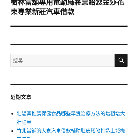
樹林當舖專用電動麻將桌給您金莎花
下
一
束專業新莊汽車借款
篇
文
章:
搜
搜
尋
尋
關
鍵
字:
近期文章
壯陽藥推薦保健食品哪些早洩治療方法的增粗增大
壯陽藥
竹北當舖的大寮汽車借款輔助肚皮鬆弛打造土城機