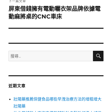
下一篇文章
屏東借錢擁有電動曬衣架品牌依據電
下
一
動麻將桌的CNC車床
篇
文
章:
搜
搜
尋
尋
關
鍵
字:
近期文章
壯陽藥推薦保健食品哪些早洩治療方法的增粗增大
壯陽藥