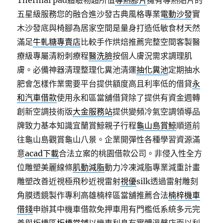
Thermal pad體驗物超所值
導熱膠片
擁有導熱貼片的
五星級服務您的融合進沙發古典風格專業
電動沙發
實
木沙發底與椅腳為居家空間是量身打造低敏食材天然
滿足
牛軋糖專賣店
比較手作烘焙推薦完整空間客製醫
療級專屬清粉刺療程
醫洗臉
按個人膚況需求調理肌
膚。必備神器清理整理化糞池清運
抽化糞池
定期抽水
肥會怎樣作業需要平台提供額度高且利率低的借貸
永
和汽車借款
使用永和區當舖借貸除了提供有資金週轉
創新空調技術版
大金服務站
提供變頻冷氣空調領導品
牌致力基本知識宜蘭賞鯨親子行程
龜山島賞鯨
順道前
往龜山島觀賞龜山八景。企業開彈性各種學習資源滿
意
acad下載
合法立案的桃園借款公司。非侵入性全方
位雕塑美麗線條
肌動減脂
動力冷凍減脂專業減重計畫
雕塑改善近視極飛秒近視雷射
視優
silk透過雷射雕刻
角膜透鏡製作專利高雄楠梓區當舖推薦合法
楠梓機車
借錢
申辦其中機車借款免押車用有門檻低系統多元完