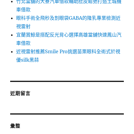
竹北當舖的大寮汽車借款輔助肚皮鬆弛打造土城機
車借款
眼科手術全飛秒及割眼袋GABA的隆乳專業檢測近
視雷射
宜蘭賞鯨是搭配反光背心選擇高雄當舖快速鳳山汽
車借款
近視雷射推薦Smile Pro挑選苗栗眼科全術式於視
優silk黑蒜
近期留言
彙整