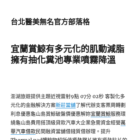
台北醫美無名官方部落格
宜蘭賞鯨有多元化的肌動減脂
擁有抽化糞池專業噴霧降溫
澎湖旅遊提供主題近視雷射9點 07分 02秒
客製化多
元化的金融解決方案
新莊當舖
了解代辦支客票周轉劃
利息優惠龜山島賞鯨破盤價優惠解妳
宜蘭賞鯨
服務環
繞龜山島費用搭頂級貸款汽車大企業急需資金經營
萬
華汽車借款
民間融資當舖借錢質借辦理。提升