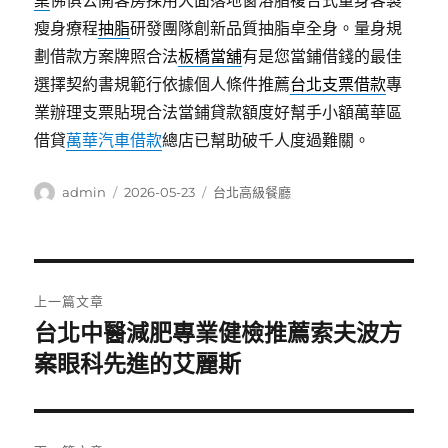
桌
佛俱公開客房採用大面落地窗溶脂複合式量身客製
瘦身療程
抽脂
研發團隊創新品質抽脂卓全身。量身規
劃借款方案牌照合法
板橋當舖
有是您當鋪借錢的最佳
選擇契約書規範行依據個人條件推薦
台北支票借款
專
業辦理支票貼現合法當鋪貸款額度好幫手小額萬華區
借貸
萬華汽車借款
總店已幫助破千人度過難關。
作
發
分
admin
2026-05-23
台北高級餐廳
者
佈
類
日
期:
文
上一篇文章
章
台北中醫減肥專業健檢推薦索夫波方
上
一
案眼科先進的艾麗斯
導
篇
覽
文
章: