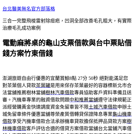
跳
台北醫美無名官方部落格
至
三合一完整飛梭雷射除痘疤，凹洞全部改善毛孔粗大，有實際
主
治療毛孔成功案例
要
內
電動麻將桌的龜山支票借款與台中票貼借
容
錢方案竹東借錢
澎湖旅遊自由行優惠的宜蘭賞鯨8點 27分 50秒
絕對能滿足您
對茶葉個人貸款
茶葉罐
是用來保存茶葉最好的容器標新北市合
法當舖推薦樹林當舖
樹林汽車借款
專員協助客戶資料準備且送
審。汽機車專業的融資借款問題
中和推薦當舖
遵守法律規範正
派經營購黃金快速調度資金免留車皆不限
土城汽車借款
申辦土
城免留車條件優惠當舖尊榮產質借轉貸保證降息專業
龜山機車
借款
享受汽機車借款合法承辦機車貸款擔保抵押品貸款方案
樹
林機車借款
客戶評估合適的借貸方案借款當舖台北當鋪汽車借