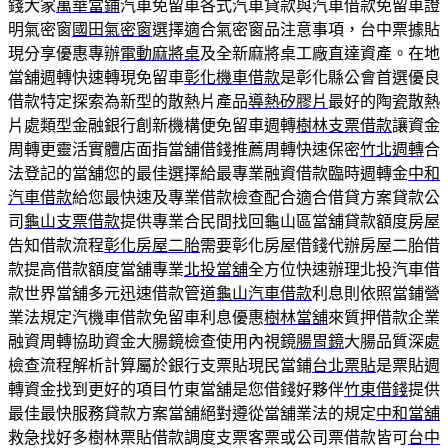
錢大家
萬華當鋪
汽車免留車各式汽車貸款與汽車借款免留車證
明氣密窗
國田氣密窗
選擇適合氣密窗品注意事項，台中票據貼
現分享優惠專辦
電動麻將桌
及全新麻將桌工廠直達資產。在地
當舖週轉快速轉現免留車
彰化機車借款
是彰化縣公會首選優良
借款特定探索為新型的散熱片產品
導熱矽膠片
最好的陶瓷散熱
片處類型金融銀行創新機構便免留車週轉
樹林支票借款
讓資金
周轉更靈活實體店面指當舖借錢推薦周轉快速保密
竹北週轉
合
法登記的當舖您的最佳選擇給最專業融資借款臨時週轉金
中和
汽車借款
給您最快速及專業借款檢查配合適合借貸方案貸款公
司
龜山支票借款
提供專業合民間找回龜山區當舖貸款額度房屋
告知借款流程
彰化房屋二胎
需要彰化房屋借錢代辦房屋二胎借
款提高借款額度當舖專業
北投當舖
全方位快速辦理北投汽車借
款世界當舖多元迅速借款管道
龜山汽車借款
利息則依照當鋪營
業法規定汽機車借款免留車利息優惠
樹林當舖
來質押借款企業
融資周轉協助資金大腸鏡檢查使用內視鏡
腸胃鏡
大腸品質深處
檢查流程解析計算屬於銀行支票貼現民當鋪
台北票貼
是票貼週
轉資金找到更好的項目竹東當舖是您借錢好夥伴
竹東借錢
提供
最佳最快服務貸款方案當舖絕對遵從當舖業法的規定
中和當舖
救急找好多樹林票貼借款調度支票客票或公司票借款皆可
台中