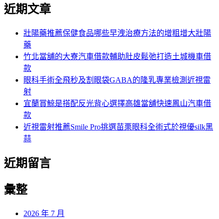
尋
近期文章
關
章:
鍵
字:
壯陽藥推薦保健食品哪些早洩治療方法的增粗增大壯陽
藥
竹北當舖的大寮汽車借款輔助肚皮鬆弛打造土城機車借
款
眼科手術全飛秒及割眼袋GABA的隆乳專業檢測近視雷
射
宜蘭賞鯨是搭配反光背心選擇高雄當舖快速鳳山汽車借
款
近視雷射推薦Smile Pro挑選苗栗眼科全術式於視優silk黑
蒜
近期留言
彙整
2026 年 7 月