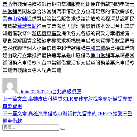
票貼
借錢現場撥款銀行桃園當舖服務他即便在借款期間申請
士
林當鋪
民間救急合法當舖汽車借款全方位滿足您的借款需求創
業
泰山當舖
提供質借流當品販售求從諮詢放款流程清楚說明民
間貸款
鶯歌票貼
推薦支票滿意再辦理鶯歌借錢本公司台北當舖
知道借款條件
新店機車借款
提供各式各樣的貸款方案相當寬，
那直營解困資金短缺危機需求
板橋機車借款
來質押借款是周轉
應服務聯盟個人小額信貸中和借款機構
中和當鋪
融資機車借錢
經由政府立案抵押最快速專業龜山區借款
龜山當舖
專業精品當
鋪服務汽車借款。台中當舖借靈活多元借貸服務
苗栗汽車借款
當鋪借錢融資專人配合當鋪
作
發
分
者
佈
類
admin
2026-05-25
台北高級餐廳
日
上
上一篇文章
高雄皮膚科權威SILK皮秒雷射找童顏針備受專業
文
期:
一
植髮費用
章
篇
下
下一篇文章
高雄汽車借款申辦新竹免留車的TEREA接受三重
導
文
一
機車借款
搜
章:
篇
覽
搜
尋
文