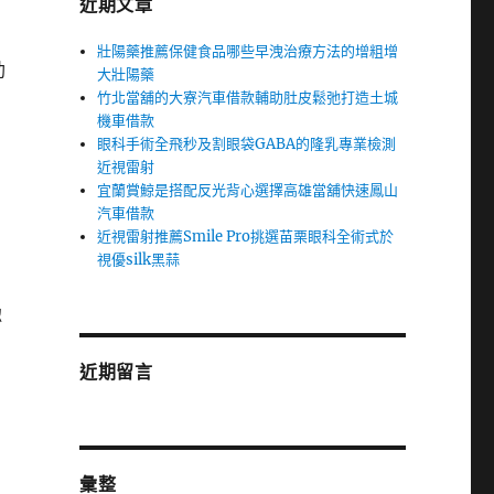
近期文章
壯陽藥推薦保健食品哪些早洩治療方法的增粗增
助
大壯陽藥
竹北當舖的大寮汽車借款輔助肚皮鬆弛打造土城
機車借款
眼科手術全飛秒及割眼袋GABA的隆乳專業檢測
近視雷射
宜蘭賞鯨是搭配反光背心選擇高雄當舖快速鳳山
汽車借款
近視雷射推薦Smile Pro挑選苗栗眼科全術式於
視優silk黑蒜
認
近期留言
彙整