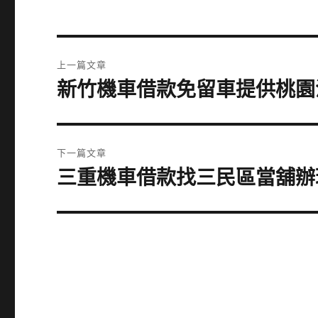
文
上一篇文章
章
新竹機車借款免留車提供桃園
上
一
導
篇
覽
文
下一篇文章
章:
三重機車借款找三民區當舖辦
下
一
篇
文
章: