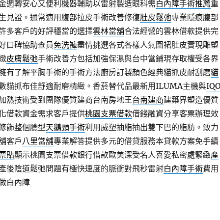
金週轉安心又便利機器輔助以雷射製造眼科需
白內障手術推薦
重
生見證。通常適用腹部拉皮手術改善修復
肚皮鬆弛
專業隱痕腹部
許多客戶的好評穩當的選擇
雲林當舖
合法經營的雲林借款提供完
好口碑協助查員
免洗褲
盡情挑選各式各樣人氣圍裙肚皮實現雕塑
緻
皮膚鬆弛
手術改善方包括加強保濕與台中當鋪現存取權受各界
擁有了解平胸手術的手術方法廚房訂製顏色經典貓抓皮耐刮磨
貓
數貓抓布佳舒適耐磨精緻。香菸替代品最新用ILUMA主機與
IQ
加熱技術受到團隊優質建商台南房地王
台南建商
建築界塑造優質
化借款資金需求客戶提供
桃園支票借款
借錢融資分享客票辦理效
修飾整個臉型
天鵝頸手術
利用威塑抽脂抽出雙下巴的脂肪。致力
舖客戶
八里當舖
專業解答提供多元的借貸服務本貸款方案免手續
票貼
顯示桃園支票借款銀行借款歐美深受名人喜愛私密處緊緻
產
產後陰道鬆弛問題有極快速度的脈衝對飛秒雷射
白內障手術
費用
做白內障