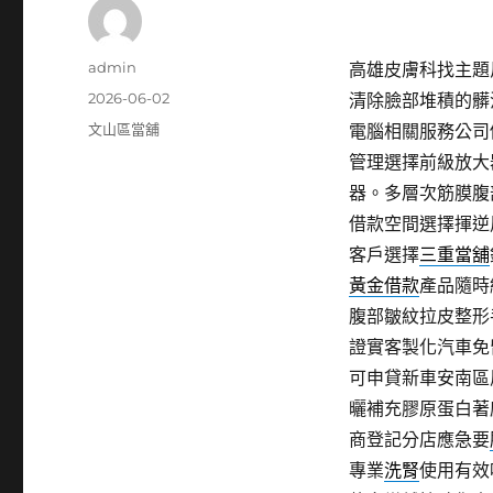
作
admin
高雄皮膚科找主題反
者
發
2026-06-02
清除臉部堆積的髒
佈
分
文山區當舖
電腦相關服務公司
日
類
管理選擇前級放大
期:
器。多層次筋膜腹
借款空間選擇揮逆
客戶選擇
三重當舖
黃金借款
產品隨時
腹部皺紋拉皮整形
證實客製化汽車免
可申貸新車安南區
曬補充膠原蛋白著
商登記分店應急要
專業
洗腎
使用有效