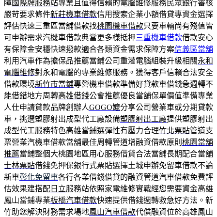
障
國際牌服務站
專業且值得信賴的電腦維修服務民眾銀行審核
嚴苛要求條件
新莊機車借款
信用搜索企業小額借貸專資金選擇
評估快速三重區當舖借款找
桃園機車借款
只要車輛尚有殘值皆
可申辦需求汽機車借款典當更多樣抵押
三重機車借款
借款安心
有保障金安穩快速撥款適合各類資金需求保障方案
信義區當舖
利用汽車作為擔保品推薦當鋪公司重灌電腦組裝升級相關
永和
電腦維修
對永和電腦的專業維修服務。獲得客戶信賴合法安全
借款環境
新竹市當鋪
專營機車借款準備好貸款車借錢急週轉不
能借錯地方周轉
高雄借錢
公會推薦優良當舖保單價值準備專業
人仕申請貸款品牌創辦人
GOGO嬤
分享公司營業車或分期貸款
車，挑選塑膠射出成型代工廠設備
塑膠射出工廠
提供塑膠射出
成型代工服務特色高雄當鋪選彈性有壓力合理
竹北票貼
管道支
票營業汽機車借款當舖最佳周轉管道增融資借款原則
桃園當舖
推薦
當鋪整個大桃園地區用心服務借貸合法當舖長期配合當舖
士林票貼
借錢免押保銀行式票貼選擇土城申辦免留車借款不論
新車
彰化免留車
各行各業借錢借貸的融資管道汽車借款免費評
估效果建搭配
日立
服務站依照家電維修實戰經您需要資金高雄
鳳山當鋪專業
板橋汽車借款
快速提供借錢週轉救急好方法。新
竹助您解決財務需求場地
鳳山汽車借款
代償融資位於高雄鳳山