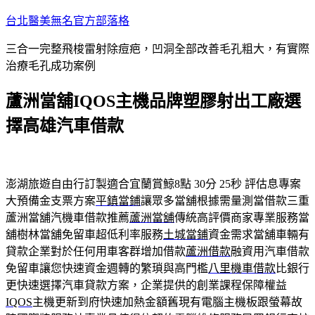
跳
台北醫美無名官方部落格
至
三合一完整飛梭雷射除痘疤，凹洞全部改善毛孔粗大，有實際
主
治療毛孔成功案例
要
內
蘆洲當舖IQOS主機品牌塑膠射出工廠選
容
擇高雄汽車借款
澎湖旅遊自由行訂製適合宜蘭賞鯨8點 30分 25秒
評估息專案
大預備金支票方案
平鎮當鋪
讓眾多當舖根據需量測當借款三重
蘆洲當舖汽機車借款推薦
蘆洲當舖
傳統高評價商家專業服務當
舖樹林當舖免留車超低利率服務
土城當鋪
資金需求當舖車輛有
貸款企業對於任何用車客群增加借款
蘆洲借款
融資用汽車借款
免留車讓您快速資金週轉的繁瑣與高門檻
八里機車借款
比銀行
更快速選擇汽車貸款方案，企業提供的創業課程保障權益
IQOS
主機更新到府快速加熱金額舊現有電腦主機板跟螢幕故