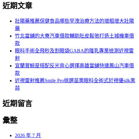
尋
近期文章
關
章:
鍵
字:
壯陽藥推薦保健食品哪些早洩治療方法的增粗增大壯陽
藥
竹北當舖的大寮汽車借款輔助肚皮鬆弛打造土城機車借
款
眼科手術全飛秒及割眼袋GABA的隆乳專業檢測近視雷
射
宜蘭賞鯨是搭配反光背心選擇高雄當舖快速鳳山汽車借
款
近視雷射推薦Smile Pro挑選苗栗眼科全術式於視優silk黑
蒜
近期留言
彙整
2026 年 7 月