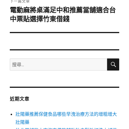
下一篇文章
電動麻將桌滿足中和推薦當舖適合台
下
一
中票貼選擇竹東借錢
篇
文
章:
搜
搜
尋
尋
關
鍵
字:
近期文章
壯陽藥推薦保健食品哪些早洩治療方法的增粗增大
壯陽藥