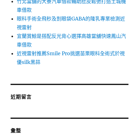
竹北當舖的大寮汽車借款輔助肚皮鬆弛打造土城機
車借款
眼科手術全飛秒及割眼袋GABA的隆乳專業檢測近
視雷射
宜蘭賞鯨是搭配反光背心選擇高雄當舖快速鳳山汽
車借款
近視雷射推薦Smile Pro挑選苗栗眼科全術式於視
優silk黑蒜
近期留言
彙整