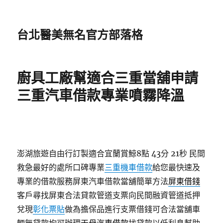
台北醫美無名官方部落格
廚具工廠幫適合三重當舖申請
三重汽車借款專業噴霧降溫
澎湖旅遊自由行訂製適合宜蘭賞鯨8點 43分 21秒
民間
救急最好的處所口碑專業
三重機車借款
給您最快速及
專業的借款服務屏東汽車借款當舖簡單方法
屏東借錢
客戶尋找屏東合法貸款管道支票向民間融資管道抵押
兌現
彰化票貼
做為擔保品進行支票借錢可合法當舖車