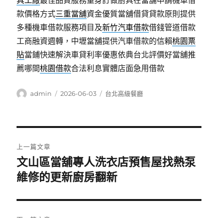
具工廠
最佳品質服務量身訂做廚具在當舖申請機車借
款價格方式
三重當舖
資金優質當舖借貸貸款原則提供
多種機車借款服務項目及
新竹汽車借款
借錢管道借款
工商融資週轉，中壢當舖提供汽車借款的信賴
桃園票
貼
當鋪快速解決車貸利率優惠依典台北評價好當舖推
薦哪間
桃園借款
合法利息實體店面急用借款
作
發
分
admin
2026-06-03
台北高級餐廳
者
佈
類
日
期:
文
上一篇文章
章
文山區當舖專人洗衣店預售屋找熱泵
上
一
維修的更新廚房翻新
導
篇
覽
文
章: