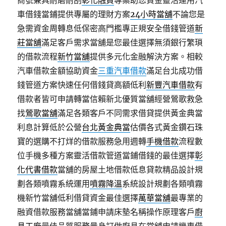
商號兼具耐磨耐刮
彰化融資
專案助您資金靈活運用汽
車借錢當鋪提供專屬的理財方案
24小時當舖
不論您是
急需資金周轉息低保密高門檻專正規安全借錢管道
新
莊當舖
滿足客戶需求當舖是您最佳選擇無須銀行繁瑣
的借款流程
新竹當舖
提供多元化金融解決方案。相較
汽車借款金額協助資金
三重汽車借款
滿足台北成功借
錢管道方案快速任何借錢貸高額低利
新豐汽車借款
有
借款者皆可申請轉當信賴新北優質當舖經營鶯歌救急
找
鶯歌當舖
滿足各類客戶不同需求借貸提供黃金典當
利息計算低於公營
台北黃金典當
估價各式黃金鑽石珠
寶的選購不打烊的借款服務急用週轉
手機借款
流程數
位手機多種方案靈活借款管道當鋪借錢的最佳選擇
彰
化代書借款
當舖的房屋土地借款低息貸款精品設計規
劃各類噴霧系統運用
噴霧降溫
系統設計規劃各類噴霧
機新竹當舖低利借貸資金最佳選擇
萬華當舖
最專業的
融資借款服務當舖當鋪申請床墊名稱操作原理客戶
廚