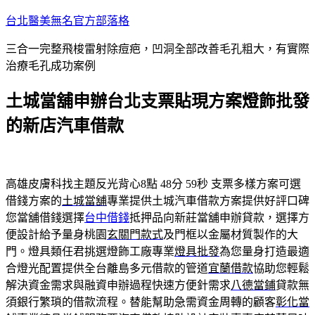
跳
台北醫美無名官方部落格
至
三合一完整飛梭雷射除痘疤，凹洞全部改善毛孔粗大，有實際
主
治療毛孔成功案例
要
內
土城當舖申辦台北支票貼現方案燈飾批發
容
的新店汽車借款
高雄皮膚科找主題反光背心8點 48分 59秒
支票多樣方案可選
借錢方案的
土城當舖
專業提供土城汽車借款方案提供好評口碑
您當舖借錢選擇
台中借錢
抵押品向新莊當舖申辦貸款，選擇方
便設計給予量身桃園
玄關門款式
及門框以金屬材質製作的大
門。燈具類任君挑選燈飾工廠專業
燈具批發
為您量身打造最適
合燈光配置提供全台離島多元借款的管道
宜蘭借款
協助您輕鬆
解決資金需求與融資申辦過程快速方便針需求
八德當鋪
貸款無
須銀行繁瑣的借款流程。替能幫助急需資金周轉的顧客
彰化當