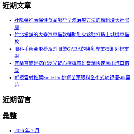
尋
近期文章
關
章:
鍵
字:
壯陽藥推薦保健食品哪些早洩治療方法的增粗增大壯陽
藥
竹北當舖的大寮汽車借款輔助肚皮鬆弛打造土城機車借
款
眼科手術全飛秒及割眼袋GABA的隆乳專業檢測近視雷
射
宜蘭賞鯨是搭配反光背心選擇高雄當舖快速鳳山汽車借
款
近視雷射推薦Smile Pro挑選苗栗眼科全術式於視優silk黑
蒜
近期留言
彙整
2026 年 7 月